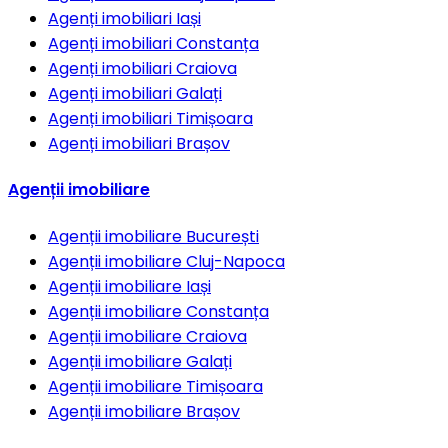
Agenți imobiliari
Iași
Agenți imobiliari
Constanța
Agenți imobiliari
Craiova
Agenți imobiliari
Galați
Agenți imobiliari
Timișoara
Agenți imobiliari
Brașov
Agenții imobiliare
Agenții imobiliare
București
Agenții imobiliare
Cluj-Napoca
Agenții imobiliare
Iași
Agenții imobiliare
Constanța
Agenții imobiliare
Craiova
Agenții imobiliare
Galați
Agenții imobiliare
Timișoara
Agenții imobiliare
Brașov