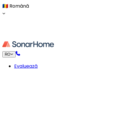
🇷🇴
Română
RO
Evaluează