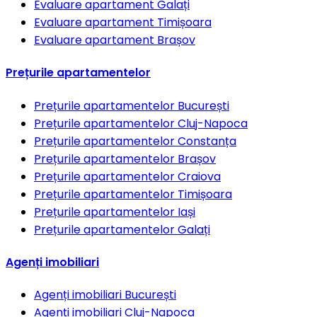
Evaluare apartament
Galați
Evaluare apartament
Timișoara
Evaluare apartament
Brașov
Prețurile apartamentelor
Prețurile apartamentelor
București
Prețurile apartamentelor
Cluj-Napoca
Prețurile apartamentelor
Constanța
Prețurile apartamentelor
Brașov
Prețurile apartamentelor
Craiova
Prețurile apartamentelor
Timișoara
Prețurile apartamentelor
Iași
Prețurile apartamentelor
Galați
Agenți imobiliari
Agenți imobiliari
București
Agenți imobiliari
Cluj-Napoca