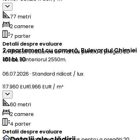
77 metri
2 camere
7 parter
Detalii despre evaluare
2 apartament cu cameră
,
Bulevardul Chimiei
Am folosit evaluarea de mai sus pentru a pregăti 20
101 bl. 10
oferte în interiorul 2550m.
06.07.2026
·
Standard ridicat / lux
117.960 EUR
1.966 EUR / m²
60 metri
2 camere
4 parter
Detalii despre evaluare
Detalii ale clădirii
Am folosit evaluarea de mai sus pentru a pregăti 20