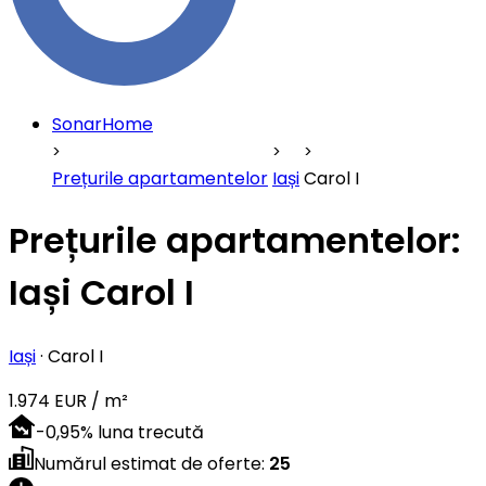
SonarHome
Prețurile apartamentelor
Iași
Carol I
Prețurile apartamentelor:
Iași Carol I
Iași
·
Carol I
1.974 EUR / m²
-0,95
%
luna trecută
Numărul estimat de oferte
:
25