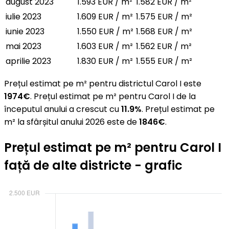
august 2023
1.593 EUR / m²
1.582 EUR / m²
iulie 2023
1.609 EUR / m²
1.575 EUR / m²
iunie 2023
1.550 EUR / m²
1.568 EUR / m²
mai 2023
1.603 EUR / m²
1.562 EUR / m²
aprilie 2023
1.830 EUR / m²
1.555 EUR / m²
Prețul estimat pe m² pentru districtul Carol I este
1974€
. Prețul estimat pe m² pentru Carol I de la
începutul anului a crescut cu
11.9%
. Prețul estimat pe
m² la sfârșitul anului 2026 este de
1846€
.
Prețul estimat pe m² pentru Carol I
față de alte districte - grafic