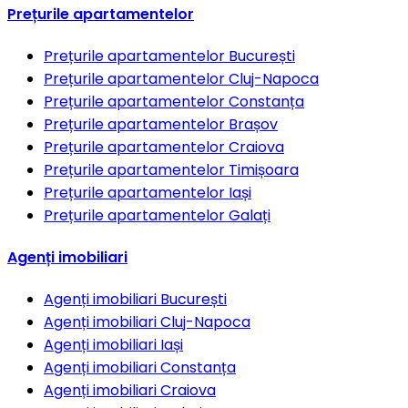
Prețurile apartamentelor
Prețurile apartamentelor
București
Prețurile apartamentelor
Cluj-Napoca
Prețurile apartamentelor
Constanța
Prețurile apartamentelor
Brașov
Prețurile apartamentelor
Craiova
Prețurile apartamentelor
Timișoara
Prețurile apartamentelor
Iași
Prețurile apartamentelor
Galați
Agenți imobiliari
Agenți imobiliari
București
Agenți imobiliari
Cluj-Napoca
Agenți imobiliari
Iași
Agenți imobiliari
Constanța
Agenți imobiliari
Craiova