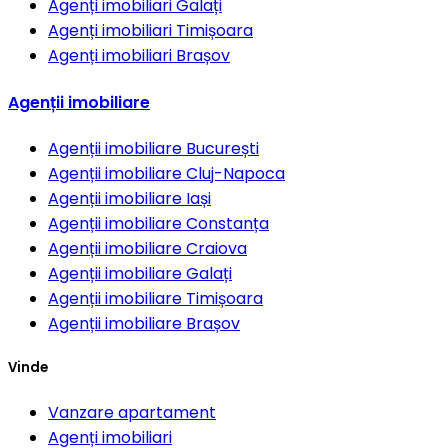
Agenți imobiliari
Galați
Agenți imobiliari
Timișoara
Agenți imobiliari
Brașov
Agenții imobiliare
Agenții imobiliare
București
Agenții imobiliare
Cluj-Napoca
Agenții imobiliare
Iași
Agenții imobiliare
Constanța
Agenții imobiliare
Craiova
Agenții imobiliare
Galați
Agenții imobiliare
Timișoara
Agenții imobiliare
Brașov
Vinde
Vanzare apartament
Agenți imobiliari