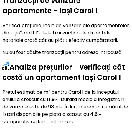
Tranzacții de vânzare
apartamente - Iași Carol I
Verifică prețurile reale de vânzare ale apartamentelor
din Iași Carol I. Datele tranzacționale din actele
notariale arată cât au plătit efectiv cumpărătorii.
Nu au fost găsite tranzacții pentru adresa introdusă
Analiza prețurilor - verificați cât
costă un apartament Iași Carol I
Prețul estimat pe m² pentru Carol I de la începutul
anului a crescut cu
11.9%
. Durata medie a înregistrării
de vânzare este de
98
zile. În luna curentă, numărul de
listări disponibile pe piață a scăzut cu
4.6%
comparativ cu luna anterioară.