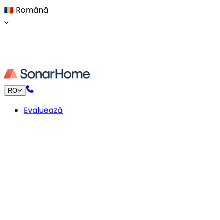
🇷🇴
Română
RO
Evaluează