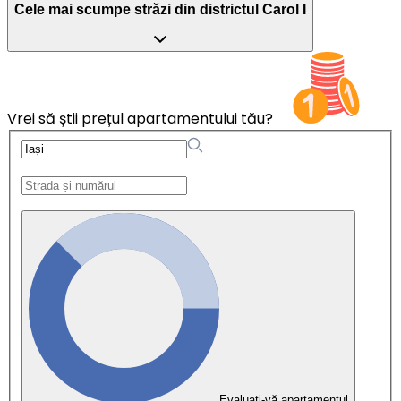
Cele mai scumpe străzi din districtul Carol I
Vrei să știi prețul apartamentului tău?
Evaluați-vă apartamentul