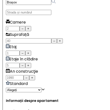
Camere
–
+
Suprafață
–
+
Etaj
–
+
Etaje în clădire
–
+
An construcţie
–
+
Standard
Informații despre apartament