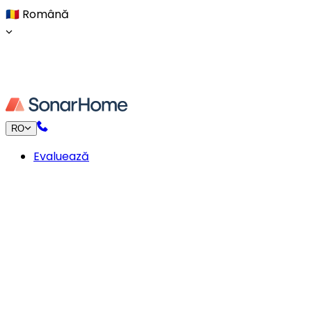
🇷🇴
Română
RO
Evaluează