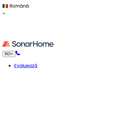
🇷🇴
Română
RO
Evaluează