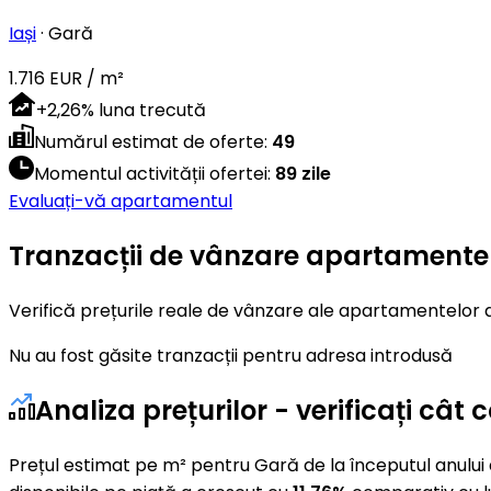
Iași
·
Gară
1.716 EUR / m²
+
2,26
%
luna trecută
Numărul estimat de oferte
:
49
Momentul activității ofertei
:
89 zile
Evaluați-vă apartamentul
Tranzacții de vânzare apartamente 
Verifică prețurile reale de vânzare ale apartamentelor di
Nu au fost găsite tranzacții pentru adresa introdusă
Analiza prețurilor - verificați câ
Prețul estimat pe m² pentru Gară de la începutul anului