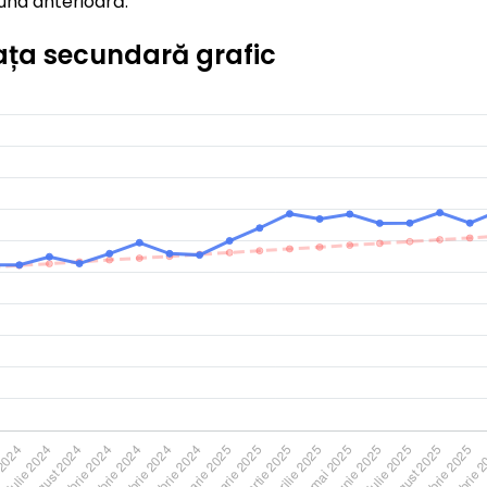
una anterioară.
iața secundară grafic