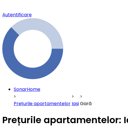
Autentificare
SonarHome
Prețurile apartamentelor
Iași
Gară
Prețurile apartamentelor: