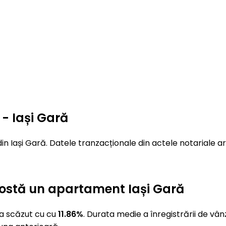
- Iași Gară
n Iași Gară. Datele tranzacționale din actele notariale ar
t costă un apartament Iași Gară
 a scăzut cu cu
11.86%
. Durata medie a înregistrării de vâ