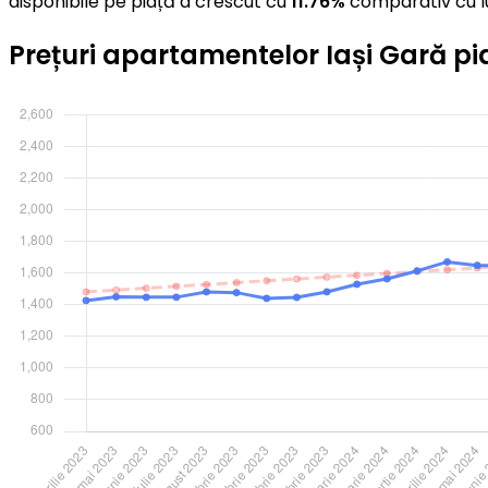
disponibile pe piață a crescut cu
11.76%
comparativ cu l
Prețuri apartamentelor Iași Gară p