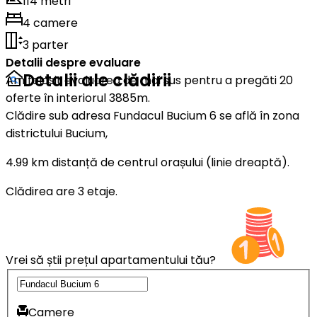
114 metri
4 camere
3 parter
Detalii despre evaluare
Detalii ale clădirii
Am folosit evaluarea de mai sus pentru a pregăti 20
oferte în interiorul 3885m.
Clădire sub adresa Fundacul Bucium 6 se află în zona
districtului Bucium,
4.99 km distanță de centrul orașului (linie dreaptă).
Clădirea are 3 etaje.
Vrei să știi prețul apartamentului tău?
Camere