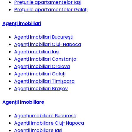
Prețurile apartamentelor
Iași
Prețurile apartamentelor
Galați
Agenți imobiliari
Agenți imobiliari
București
Agenți imobiliari
Cluj-Napoca
Agenți imobiliari
Iași
Agenți imobiliari
Constanța
Agenți imobiliari
Craiova
Agenți imobiliari
Galați
Agenți imobiliari
Timișoara
Agenți imobiliari
Brașov
Agenții imobiliare
Agenții imobiliare
București
Agenții imobiliare
Cluj-Napoca
Agenții imobiliare
Iași