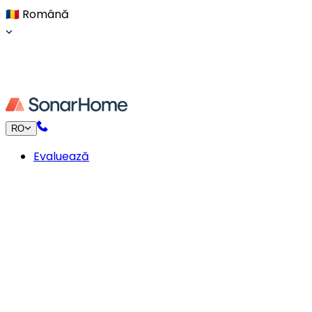
🇷🇴
Română
RO
Evaluează