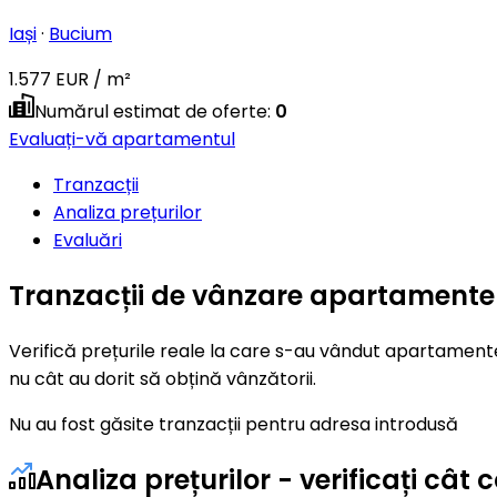
Iași
·
Bucium
1.577 EUR / m²
Numărul estimat de oferte
:
0
Evaluați-vă apartamentul
Tranzacții
Analiza prețurilor
Evaluări
Tranzacții de vânzare apartamente 
Verifică prețurile reale la care s-au vândut apartamente
nu cât au dorit să obțină vânzătorii.
Nu au fost găsite tranzacții pentru adresa introdusă
Analiza prețurilor - verificați c