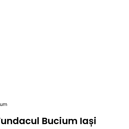
ium
Fundacul Bucium Iași