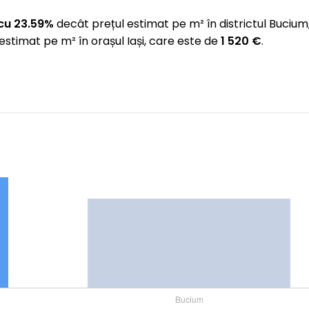
cu 23.59%
decât prețul estimat pe m² în districtul Buciu
estimat pe m² în orașul Iași, care este de
1 520 €
.