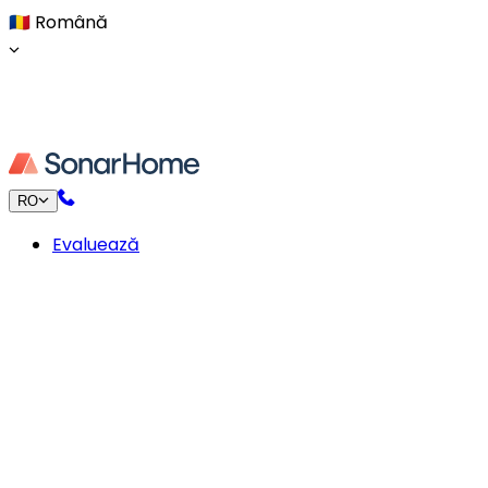
🇷🇴
Română
RO
Evaluează