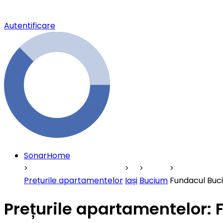
Autentificare
SonarHome
Prețurile apartamentelor
Iași
Bucium
Fundacul Buc
Prețurile apartamentelor: