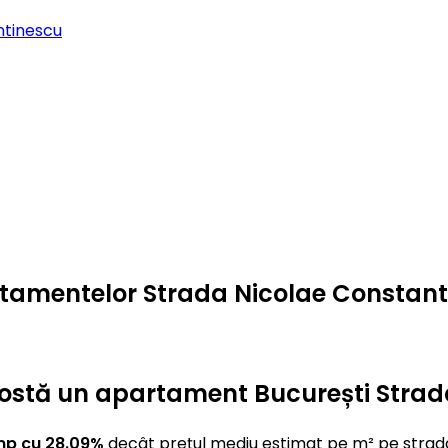
ntinescu
artamentelor Strada Nicolae Constant
ât costă un apartament București Stra
mp cu 28.09%
decât prețul mediu estimat pe m² pe strad