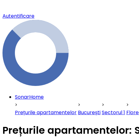
Autentificare
SonarHome
Prețurile apartamentelor
București
Sectorul 1
Flor
Prețurile apartamentelor: