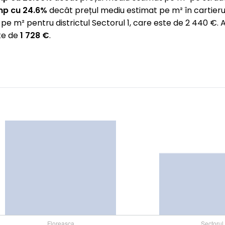
mp cu 24.6%
decât prețul mediu estimat pe m² în cartieru
pe m² pentru districtul Sectorul 1, care este de 2 440 
te de
1 728 €
.