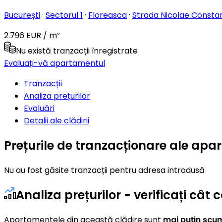
București
·
Sectorul 1
·
Floreasca
·
Strada Nicolae Consta
2.796 EUR / m²
Nu există tranzacții înregistrate
Evaluați-vă apartamentul
Tranzacții
Analiza prețurilor
Evaluări
Detalii ale clădirii
Prețurile de tranzacționare ale ap
Nu au fost găsite tranzacții pentru adresa introdusă
Analiza prețurilor - verificați c
Apartamentele din această clădire sunt
mai puțin scu