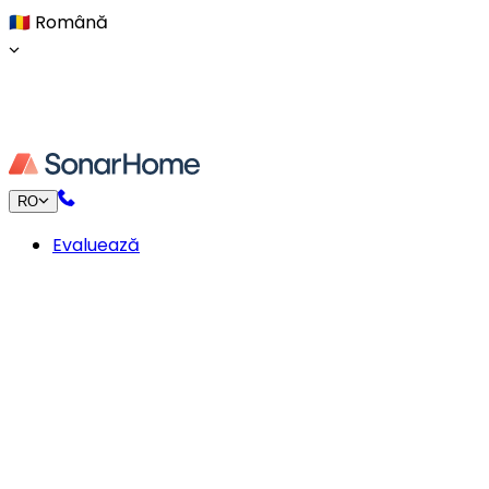
🇷🇴
Română
RO
Evaluează