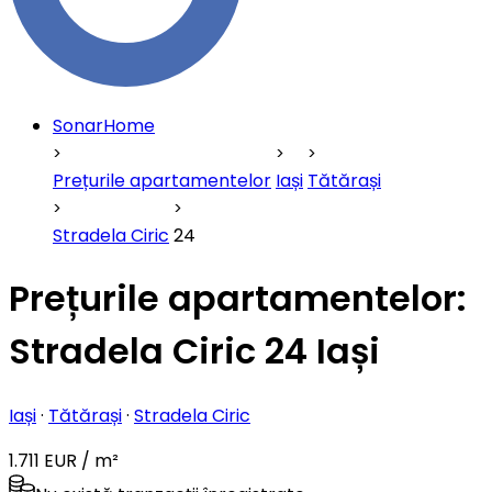
SonarHome
Prețurile apartamentelor
Iași
Tătărași
Stradela Ciric
24
Prețurile apartamentelor:
Stradela Ciric 24 Iași
Iași
·
Tătărași
·
Stradela Ciric
1.711 EUR / m²