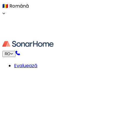
🇷🇴
Română
RO
Evaluează