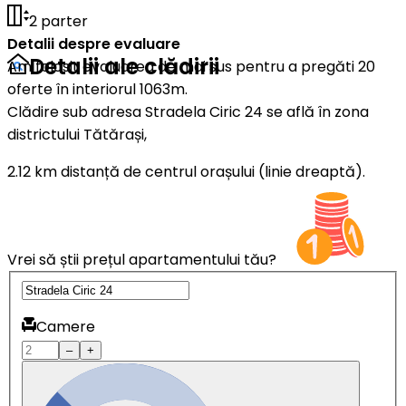
2 parter
Detalii despre evaluare
Detalii ale clădirii
Am folosit evaluarea de mai sus pentru a pregăti 20
oferte în interiorul 1063m.
Clădire sub adresa Stradela Ciric 24 se află în zona
districtului Tătărași,
2.12 km distanță de centrul orașului (linie dreaptă).
Vrei să știi prețul apartamentului tău?
Camere
–
+