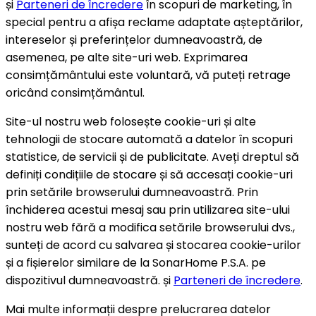
și
Parteneri de încredere
în scopuri de marketing, în
special pentru a afișa reclame adaptate așteptărilor,
intereselor și preferințelor dumneavoastră, de
asemenea, pe alte site-uri web. Exprimarea
consimțământului este voluntară, vă puteți retrage
oricând consimțământul.
Site-ul nostru web folosește cookie-uri și alte
tehnologii de stocare automată a datelor în scopuri
statistice, de servicii și de publicitate. Aveți dreptul să
definiți condițiile de stocare și să accesați cookie-uri
prin setările browserului dumneavoastră. Prin
închiderea acestui mesaj sau prin utilizarea site-ului
nostru web fără a modifica setările browserului dvs.,
sunteți de acord cu salvarea și stocarea cookie-urilor
și a fișierelor similare de la SonarHome P.S.A. pe
dispozitivul dumneavoastră. și
Parteneri de încredere
.
Mai multe informații despre prelucrarea datelor