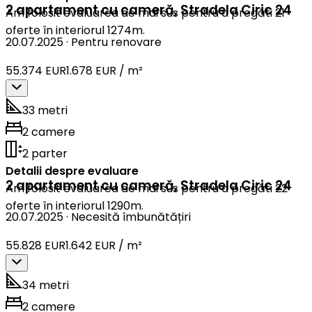
2 apartament cu cameră
,
Stradela Ciric 24
Am folosit evaluarea de mai sus pentru a pregăti 21
oferte în interiorul 1274m.
20.07.2025
·
Pentru renovare
55.374 EUR
1.678 EUR / m²
33 metri
2 camere
2 parter
Detalii despre evaluare
2 apartament cu cameră
,
Stradela Ciric 24
Am folosit evaluarea de mai sus pentru a pregăti 22
oferte în interiorul 1290m.
20.07.2025
·
Necesită îmbunătățiri
55.828 EUR
1.642 EUR / m²
34 metri
2 camere