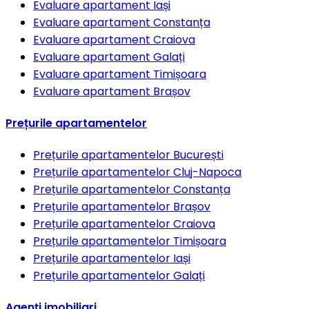
Evaluare apartament
Iași
Evaluare apartament
Constanța
Evaluare apartament
Craiova
Evaluare apartament
Galați
Evaluare apartament
Timișoara
Evaluare apartament
Brașov
Prețurile apartamentelor
Prețurile apartamentelor
București
Prețurile apartamentelor
Cluj-Napoca
Prețurile apartamentelor
Constanța
Prețurile apartamentelor
Brașov
Prețurile apartamentelor
Craiova
Prețurile apartamentelor
Timișoara
Prețurile apartamentelor
Iași
Prețurile apartamentelor
Galați
Agenți imobiliari