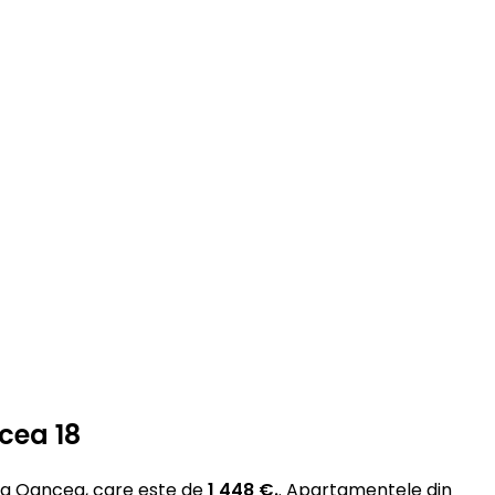
cea 18
da Oancea, care este de
1 448 €.
. Apartamentele din