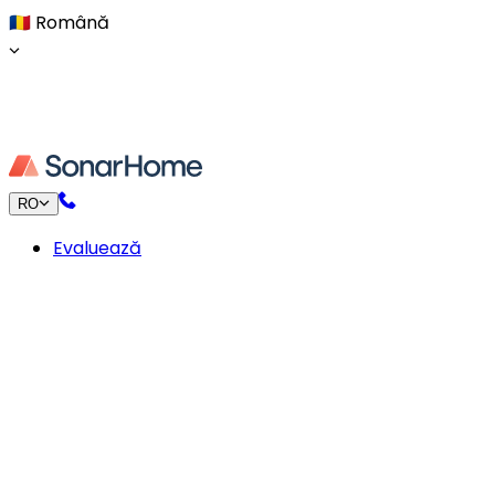
🇷🇴
Română
RO
Evaluează