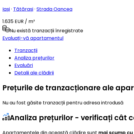
Iași
·
Tătărași
·
Strada Oancea
1.635 EUR / m²
Nu există tranzacții înregistrate
Evaluați-vă apartamentul
Tranzacții
Analiza prețurilor
Evaluări
Detalii ale clădirii
Prețurile de tranzacționare ale ap
Nu au fost găsite tranzacții pentru adresa introdusă
Analiza prețurilor - verificați câ
Apartamentele din această clădire sunt
mai scump cu 