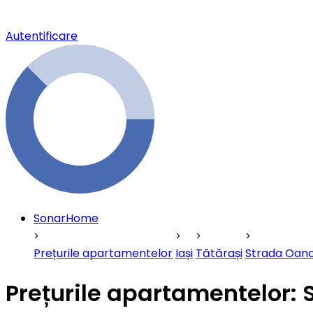
Autentificare
SonarHome
Prețurile apartamentelor
Iași
Tătărași
Strada Oan
Prețurile apartamentelor: