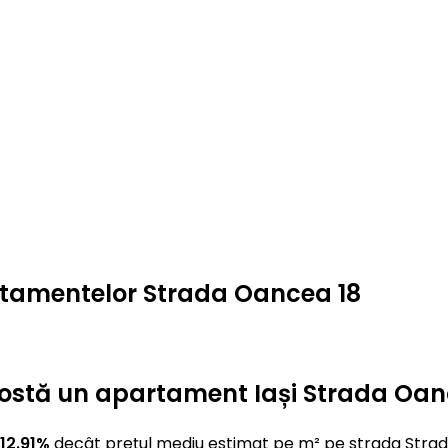
artamentelor Strada Oancea 18
t costă un apartament Iași Strada Oan
12.91%
decât prețul mediu estimat pe m² pe strada Stra