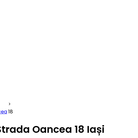
cea
18
Strada Oancea 18 Iași