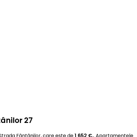
ânilor 27
trada Fântânilor, care este de
1 652 €.
. Apartamentele