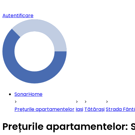
Autentificare
SonarHome
Prețurile apartamentelor
Iași
Tătărași
Strada Fântâ
Prețurile apartamentelor: