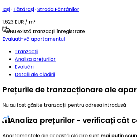
Iași
·
Tătărași
·
Strada Fântânilor
1.623 EUR / m²
Nu există tranzacții înregistrate
Evaluați-vă apartamentul
Tranzacții
Analiza prețurilor
Evaluări
Detalii ale clădirii
Prețurile de tranzacționare ale apa
Nu au fost găsite tranzacții pentru adresa introdusă
Analiza prețurilor - verificați câ
Apartamentele din această clădire sunt
mai puțin scu