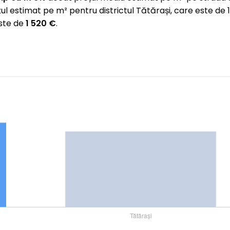
ul estimat pe m² pentru districtul Tătărași, care este d
este de
1 520 €
.