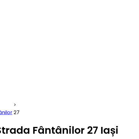
nilor
27
Strada Fântânilor 27 Iași