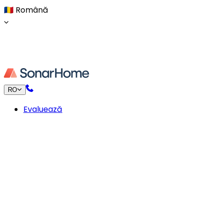
🇷🇴
Română
RO
Evaluează