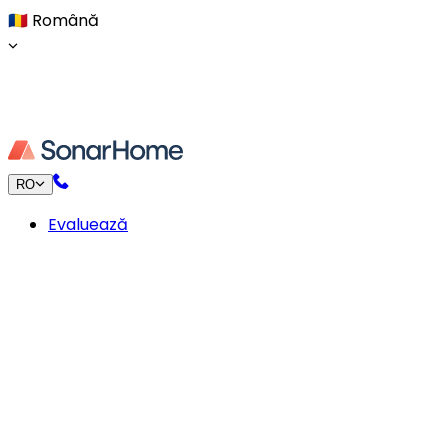
🇷🇴
Română
RO
Evaluează