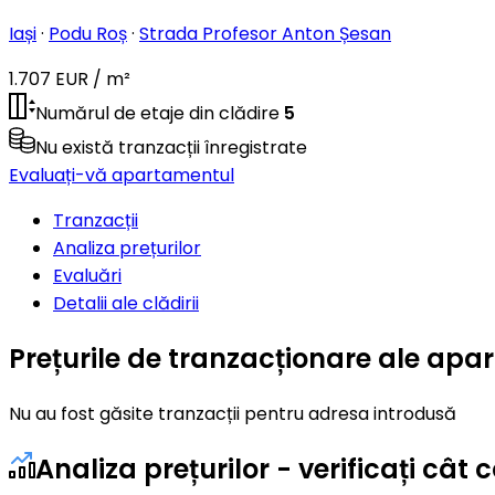
Iași
·
Podu Roș
·
Strada Profesor Anton Șesan
1.707 EUR / m²
Numărul de etaje din clădire
5
Nu există tranzacții înregistrate
Evaluați-vă apartamentul
Tranzacții
Analiza prețurilor
Evaluări
Detalii ale clădirii
Prețurile de tranzacționare ale apa
Nu au fost găsite tranzacții pentru adresa introdusă
Analiza prețurilor - verificați câ