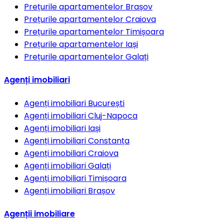
Prețurile apartamentelor
Brașov
Prețurile apartamentelor
Craiova
Prețurile apartamentelor
Timișoara
Prețurile apartamentelor
Iași
Prețurile apartamentelor
Galați
Agenți imobiliari
Agenți imobiliari
București
Agenți imobiliari
Cluj-Napoca
Agenți imobiliari
Iași
Agenți imobiliari
Constanța
Agenți imobiliari
Craiova
Agenți imobiliari
Galați
Agenți imobiliari
Timișoara
Agenți imobiliari
Brașov
Agenții imobiliare