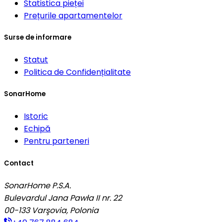
Statistica pieței
Prețurile apartamentelor
Surse de informare
Statut
Politica de Confidențialitate
SonarHome
Istoric
Echipă
Pentru parteneri
Contact
SonarHome P.S.A.
Bulevardul Jana Pawła II nr. 22
00-133
Varşovia, Polonia