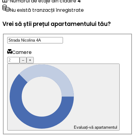
Numărul de etaje din clădire
4
Nu există tranzacții înregistrate
Vrei să știi prețul apartamentului tău?
Camere
–
+
Evaluați-vă apartamentul