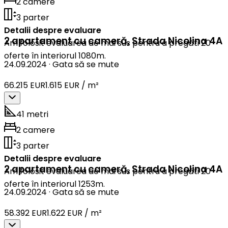
2 camere
3 parter
Detalii despre evaluare
2 apartament cu cameră
,
Strada Nicolina 4A
Am folosit evaluarea de mai sus pentru a pregăti 20
oferte în interiorul 1080m.
24.09.2024
·
Gata să se mute
66.215 EUR
1.615 EUR / m²
41 metri
2 camere
3 parter
Detalii despre evaluare
2 apartament cu cameră
,
Strada Nicolina 4A
Am folosit evaluarea de mai sus pentru a pregăti 20
oferte în interiorul 1253m.
24.09.2024
·
Gata să se mute
58.392 EUR
1.622 EUR / m²