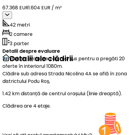
67.368 EUR
1.604 EUR / m²
42 metri
2 camere
3 parter
Detalii despre evaluare
Detalii ale clădirii
Am folosit evaluarea de mai sus pentru a pregăti 20
oferte în interiorul 1080m.
Clădire sub adresa Strada Nicolina 4A se află în zona
districtului Podu Roș,
1.42 km distanță de centrul orașului (linie dreaptă).
Clădirea are 4 etaje.