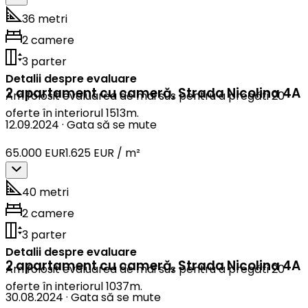
36 metri
2 camere
3 parter
Detalii despre evaluare
2 apartament cu cameră
,
Strada Nicolina 4A
Am folosit evaluarea de mai sus pentru a pregăti 20
oferte în interiorul 1513m.
12.09.2024
·
Gata să se mute
65.000 EUR
1.625 EUR / m²
40 metri
2 camere
3 parter
Detalii despre evaluare
2 apartament cu cameră
,
Strada Nicolina 4A
Am folosit evaluarea de mai sus pentru a pregăti 20
oferte în interiorul 1037m.
30.08.2024
·
Gata să se mute