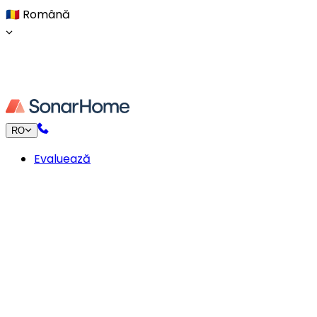
🇷🇴
Română
RO
Evaluează