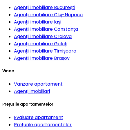
Agenții imobiliare
București
Agenții imobiliare
Cluj-Napoca
Agenții imobiliare
Iași
Agenții imobiliare
Constanța
Agenții imobiliare
Craiova
Agenții imobiliare
Galați
Agenții imobiliare
Timișoara
Agenții imobiliare
Brașov
Vinde
Vanzare apartament
Agenți imobiliari
Prețurile apartamentelor
Evaluare apartament
Prețurile apartamentelor