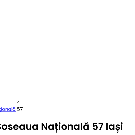
țională
57
Șoseaua Națională 57 Iași