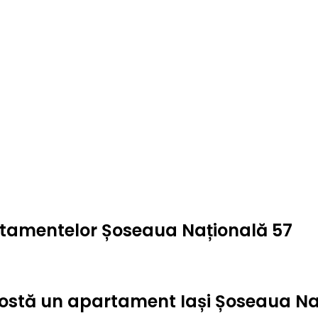
artamentelor Șoseaua Națională 57
t costă un apartament Iași Șoseaua N