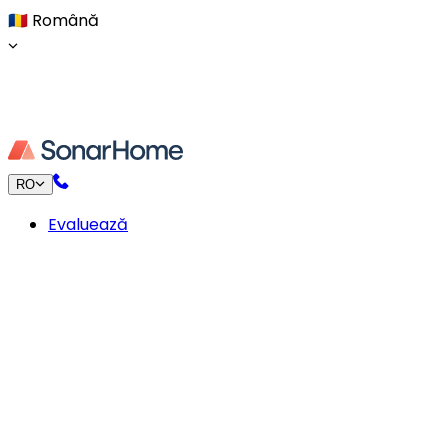
🇷🇴
Română
RO
Evaluează