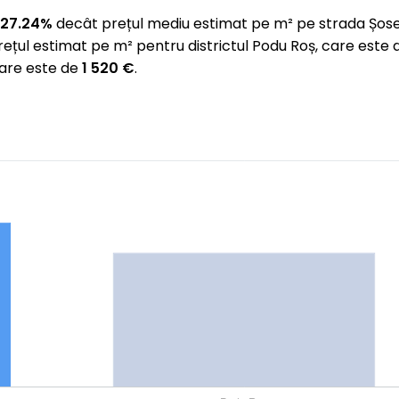
 27.24%
decât prețul mediu estimat pe m² pe strada Șose
ețul estimat pe m² pentru districtul Podu Roș, care este
care este de
1 520 €
.