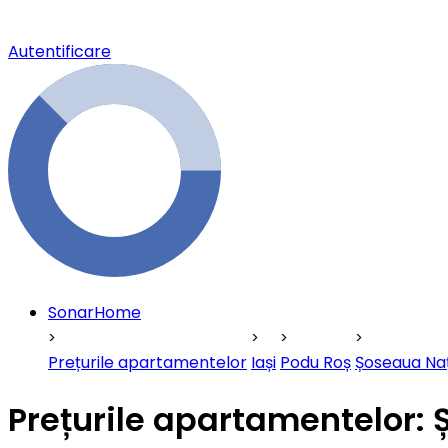
Autentificare
SonarHome
Prețurile apartamentelor
Iași
Podu Roș
Șoseaua Na
Prețurile apartamentelor: