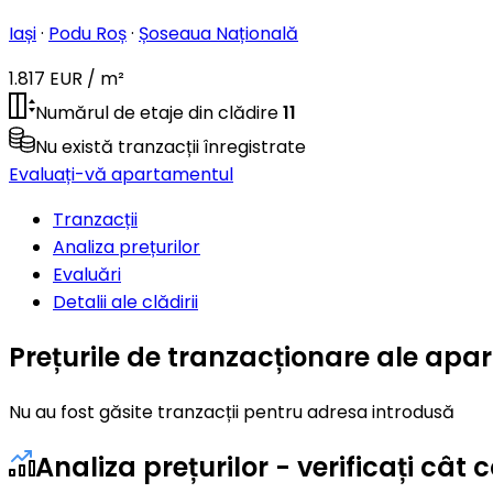
Iași
·
Podu Roș
·
Șoseaua Națională
1.817 EUR / m²
Numărul de etaje din clădire
11
Nu există tranzacții înregistrate
Evaluați-vă apartamentul
Tranzacții
Analiza prețurilor
Evaluări
Detalii ale clădirii
Prețurile de tranzacționare ale ap
Nu au fost găsite tranzacții pentru adresa introdusă
Analiza prețurilor - verificați câ