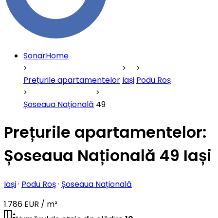
SonarHome
Prețurile apartamentelor
Iași
Podu Roș
Șoseaua Națională
49
Prețurile apartamentelor:
Șoseaua Națională 49 Iași
Iași
·
Podu Roș
·
Șoseaua Națională
1.786 EUR / m²