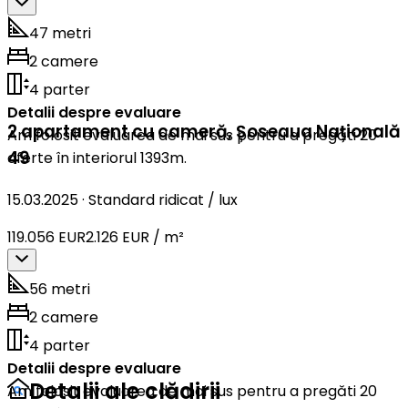
47 metri
2 camere
4 parter
Detalii despre evaluare
2 apartament cu cameră
,
Șoseaua Națională
Am folosit evaluarea de mai sus pentru a pregăti 20
49
oferte în interiorul 1393m.
15.03.2025
·
Standard ridicat / lux
119.056 EUR
2.126 EUR / m²
56 metri
2 camere
4 parter
Detalii despre evaluare
Detalii ale clădirii
Am folosit evaluarea de mai sus pentru a pregăti 20