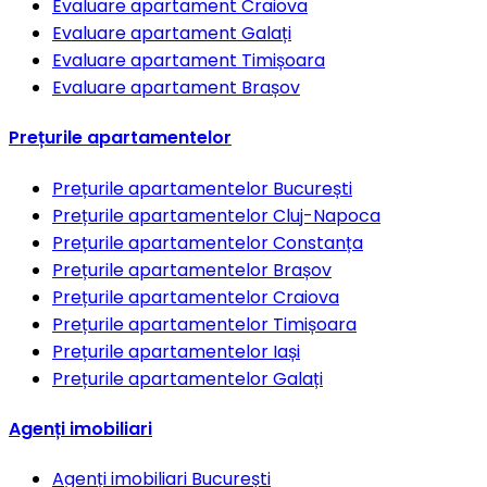
Evaluare apartament
Craiova
Evaluare apartament
Galați
Evaluare apartament
Timișoara
Evaluare apartament
Brașov
Prețurile apartamentelor
Prețurile apartamentelor
București
Prețurile apartamentelor
Cluj-Napoca
Prețurile apartamentelor
Constanța
Prețurile apartamentelor
Brașov
Prețurile apartamentelor
Craiova
Prețurile apartamentelor
Timișoara
Prețurile apartamentelor
Iași
Prețurile apartamentelor
Galați
Agenți imobiliari
Agenți imobiliari
București