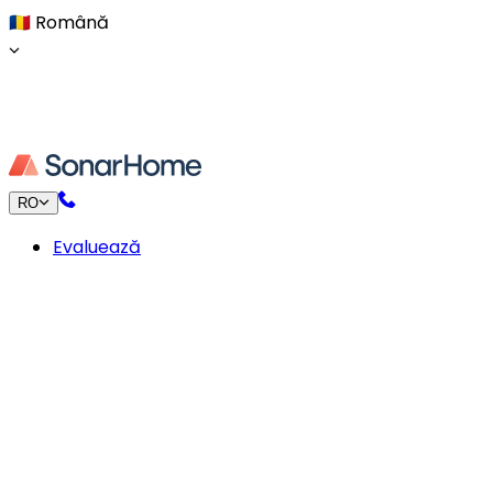
🇷🇴
Română
RO
Evaluează