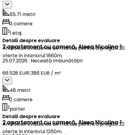
65.71 metri
3 camere
1 etaj
Detalii despre evaluare
2 apartament cu cameră
,
Aleea Nicolina 1
Am folosit evaluarea de mai sus pentru a pregăti 20
oferte în interiorul 1660m.
25.07.2026
·
Necesită îmbunătățiri
66.528 EUR
1.386 EUR / m²
48 metri
2 camere
parter
Detalii despre evaluare
2 apartament cu cameră
,
Aleea Nicolina 1
Am folosit evaluarea de mai sus pentru a pregăti 22
oferte în interiorul 1350m.