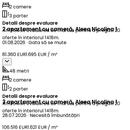
2 camere
3 parter
Detalii despre evaluare
2 apartament cu cameră
,
Aleea Nicolina 1
Am folosit evaluarea de mai sus pentru a pregăti 20
oferte în interiorul 1418m.
01.08.2026
·
Gata să se mute
81.360 EUR
1.695 EUR / m²
48 metri
2 camere
2 parter
Detalii despre evaluare
3 apartament cu cameră
,
Aleea Nicolina 1
Am folosit evaluarea de mai sus pentru a pregăti 20
oferte în interiorul 1418m.
28.07.2026
·
Necesită îmbunătățiri
106.516 EUR
1.621 EUR / m²