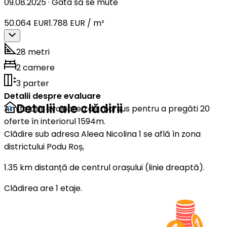
09.08.2025
·
Gata să se mute
50.064 EUR
1.788 EUR / m²
28 metri
2 camere
3 parter
Detalii despre evaluare
Detalii ale clădirii
Am folosit evaluarea de mai sus pentru a pregăti 20
oferte în interiorul 1594m.
Clădire sub adresa Aleea Nicolina 1 se află în zona
districtului Podu Roș,
1.35 km distanță de centrul orașului (linie dreaptă).
Clădirea are 1 etaje.