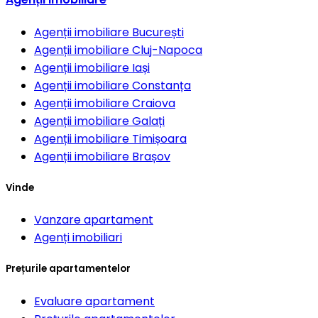
Agenții imobiliare
București
Agenții imobiliare
Cluj-Napoca
Agenții imobiliare
Iași
Agenții imobiliare
Constanța
Agenții imobiliare
Craiova
Agenții imobiliare
Galați
Agenții imobiliare
Timișoara
Agenții imobiliare
Brașov
Vinde
Vanzare apartament
Agenți imobiliari
Prețurile apartamentelor
Evaluare apartament