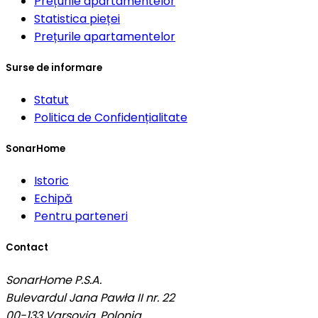
Prețurile apartamentelor
Statistica pieței
Prețurile apartamentelor
Surse de informare
Statut
Politica de Confidențialitate
SonarHome
Istoric
Echipă
Pentru parteneri
Contact
SonarHome P.S.A.
Bulevardul Jana Pawła II nr. 22
00-133
Varşovia, Polonia