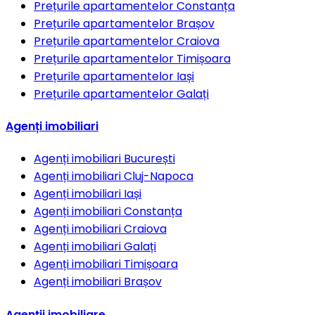
Prețurile apartamentelor
Constanța
Prețurile apartamentelor
Brașov
Prețurile apartamentelor
Craiova
Prețurile apartamentelor
Timișoara
Prețurile apartamentelor
Iași
Prețurile apartamentelor
Galați
Agenți imobiliari
Agenți imobiliari
București
Agenți imobiliari
Cluj-Napoca
Agenți imobiliari
Iași
Agenți imobiliari
Constanța
Agenți imobiliari
Craiova
Agenți imobiliari
Galați
Agenți imobiliari
Timișoara
Agenți imobiliari
Brașov
Agenții imobiliare