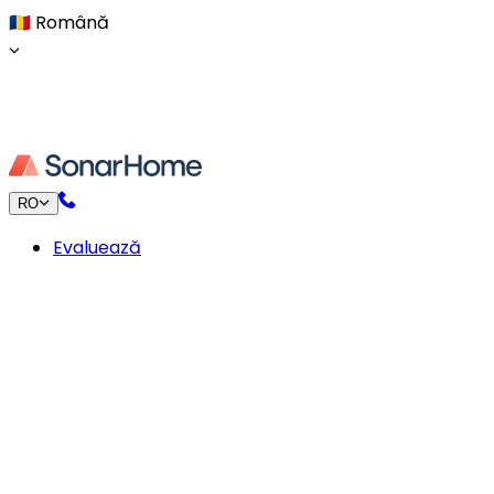
🇷🇴
Română
RO
Evaluează