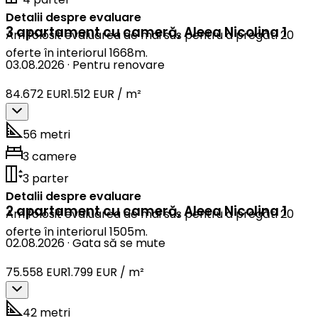
Detalii despre evaluare
3 apartament cu cameră
,
Aleea Nicolina 1
Am folosit evaluarea de mai sus pentru a pregăti 20
oferte în interiorul 1668m.
03.08.2026
·
Pentru renovare
84.672 EUR
1.512 EUR / m²
56 metri
3 camere
3 parter
Detalii despre evaluare
2 apartament cu cameră
,
Aleea Nicolina 1
Am folosit evaluarea de mai sus pentru a pregăti 20
oferte în interiorul 1505m.
02.08.2026
·
Gata să se mute
75.558 EUR
1.799 EUR / m²
42 metri