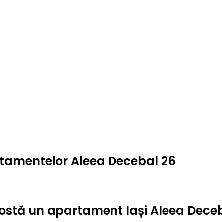
artamentelor Aleea Decebal 26
t costă un apartament Iași Aleea Dece