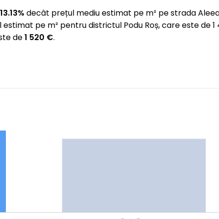
13.13%
decât prețul mediu estimat pe m² pe strada Alee
 estimat pe m² pentru districtul Podu Roș, care este de
este de
1 520 €
.