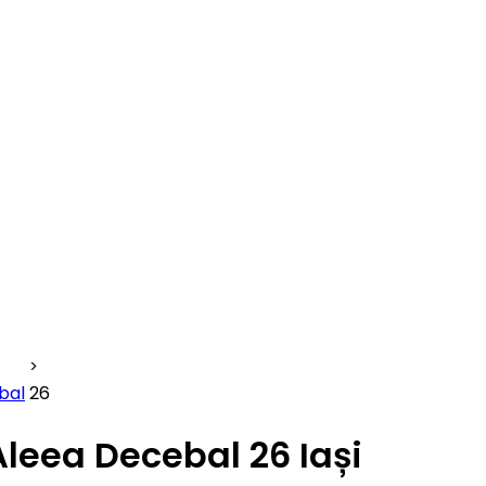
bal
26
Aleea Decebal 26 Iași