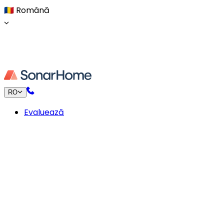
🇷🇴
Română
RO
Evaluează