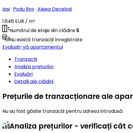
Iași
·
Podu Roș
·
Aleea Decebal
1.646 EUR / m²
Numărul de etaje din clădire
5
Nu există tranzacții înregistrate
Evaluați-vă apartamentul
Tranzacții
Analiza prețurilor
Evaluări
Detalii ale clădirii
Prețurile de tranzacționare ale ap
Nu au fost găsite tranzacții pentru adresa introdusă
Analiza prețurilor - verificați câ