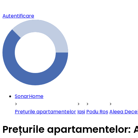
Autentificare
SonarHome
Prețurile apartamentelor
Iași
Podu Roș
Aleea Dece
Prețurile apartamentelor: