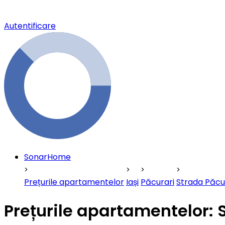
Autentificare
SonarHome
Prețurile apartamentelor
Iași
Păcurari
Strada Păcu
Prețurile apartamentelor: