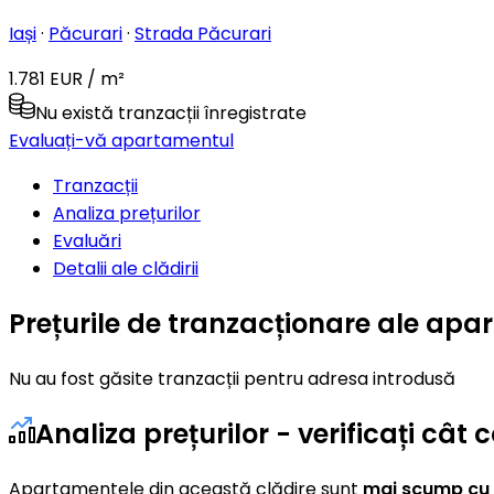
Iași
·
Păcurari
·
Strada Păcurari
1.781 EUR / m²
Nu există tranzacții înregistrate
Evaluați-vă apartamentul
Tranzacții
Analiza prețurilor
Evaluări
Detalii ale clădirii
Prețurile de tranzacționare ale apa
Nu au fost găsite tranzacții pentru adresa introdusă
Analiza prețurilor - verificați câ
Apartamentele din această clădire sunt
mai scump cu