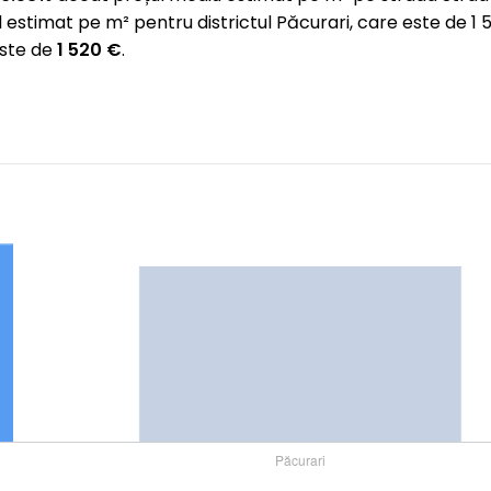
 estimat pe m² pentru districtul Păcurari, care este de 
este de
1 520 €
.