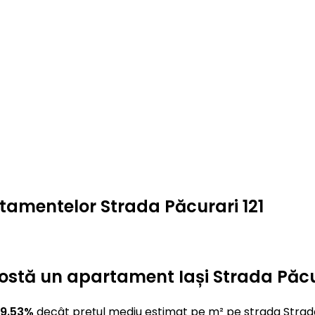
rtamentelor Strada Păcurari 121
t costă un apartament Iași Strada Păcu
 9.53%
decât prețul mediu estimat pe m² pe strada Strad