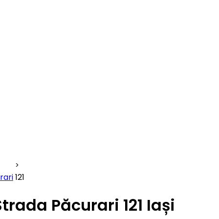
rari
121
Strada Păcurari 121 Iași