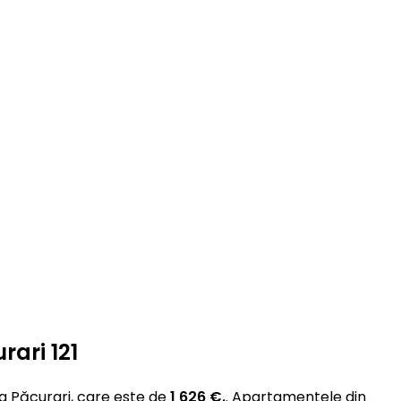
rari 121
a Păcurari, care este de
1 626 €.
. Apartamentele din