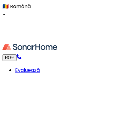
🇷🇴
Română
RO
Evaluează