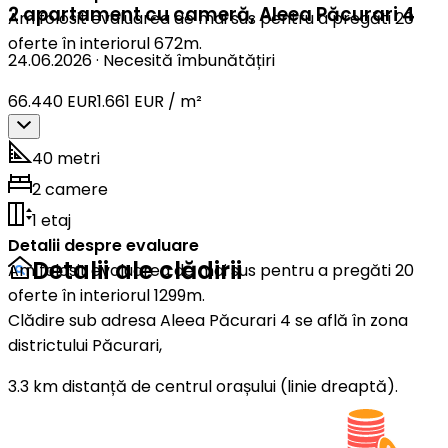
2 apartament cu cameră
,
Aleea Păcurari 4
Am folosit evaluarea de mai sus pentru a pregăti 20
oferte în interiorul 672m.
24.06.2026
·
Necesită îmbunătățiri
66.440 EUR
1.661 EUR / m²
40 metri
2 camere
1 etaj
Detalii despre evaluare
Detalii ale clădirii
Am folosit evaluarea de mai sus pentru a pregăti 20
oferte în interiorul 1299m.
Clădire sub adresa Aleea Păcurari 4 se află în zona
districtului Păcurari,
3.3 km distanță de centrul orașului (linie dreaptă).