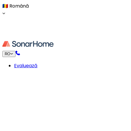
🇷🇴
Română
RO
Evaluează