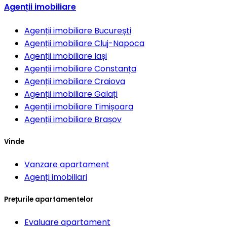
Agenții imobiliare
Agenții imobiliare
București
Agenții imobiliare
Cluj-Napoca
Agenții imobiliare
Iași
Agenții imobiliare
Constanța
Agenții imobiliare
Craiova
Agenții imobiliare
Galați
Agenții imobiliare
Timișoara
Agenții imobiliare
Brașov
Vinde
Vanzare apartament
Agenți imobiliari
Prețurile apartamentelor
Evaluare apartament