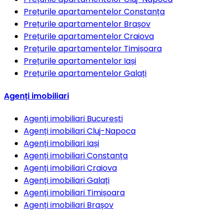
Prețurile apartamentelor
Constanța
Prețurile apartamentelor
Brașov
Prețurile apartamentelor
Craiova
Prețurile apartamentelor
Timișoara
Prețurile apartamentelor
Iași
Prețurile apartamentelor
Galați
Agenți imobiliari
Agenți imobiliari
București
Agenți imobiliari
Cluj-Napoca
Agenți imobiliari
Iași
Agenți imobiliari
Constanța
Agenți imobiliari
Craiova
Agenți imobiliari
Galați
Agenți imobiliari
Timișoara
Agenți imobiliari
Brașov