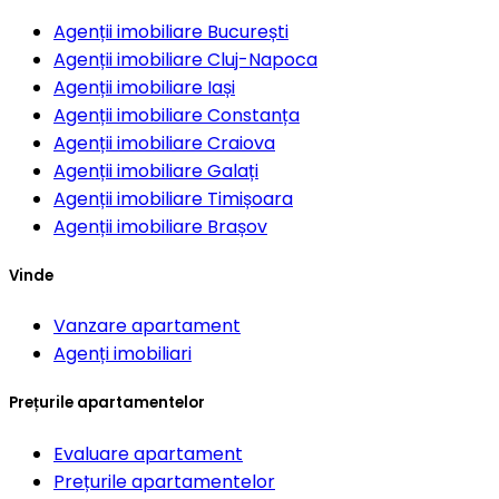
Agenții imobiliare
București
Agenții imobiliare
Cluj-Napoca
Agenții imobiliare
Iași
Agenții imobiliare
Constanța
Agenții imobiliare
Craiova
Agenții imobiliare
Galați
Agenții imobiliare
Timișoara
Agenții imobiliare
Brașov
Vinde
Vanzare apartament
Agenți imobiliari
Prețurile apartamentelor
Evaluare apartament
Prețurile apartamentelor