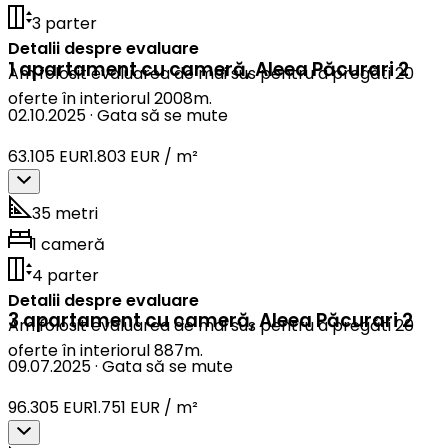
3 parter
Detalii despre evaluare
1 apartament cu cameră
,
Aleea Păcurari 2
Am folosit evaluarea de mai sus pentru a pregăti 20
oferte în interiorul 2008m.
02.10.2025
·
Gata să se mute
63.105 EUR
1.803 EUR / m²
35 metri
1 cameră
4 parter
Detalii despre evaluare
3 apartament cu cameră
,
Aleea Păcurari 2
Am folosit evaluarea de mai sus pentru a pregăti 20
oferte în interiorul 887m.
09.07.2025
·
Gata să se mute
96.305 EUR
1.751 EUR / m²