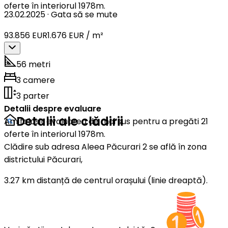
oferte în interiorul 1978m.
23.02.2025
·
Gata să se mute
93.856 EUR
1.676 EUR / m²
56 metri
3 camere
3 parter
Detalii despre evaluare
Detalii ale clădirii
Am folosit evaluarea de mai sus pentru a pregăti 21
oferte în interiorul 1978m.
Clădire sub adresa Aleea Păcurari 2 se află în zona
districtului Păcurari,
3.27 km distanță de centrul orașului (linie dreaptă).