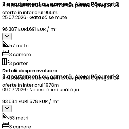
3 apartament cu cameră
,
Aleea Păcurari 2
Am folosit evaluarea de mai sus pentru a pregăti 20
oferte în interiorul 966m.
25.07.2026
·
Gata să se mute
96.387 EUR
1.691 EUR / m²
57 metri
3 camere
3 parter
Detalii despre evaluare
3 apartament cu cameră
,
Aleea Păcurari 2
Am folosit evaluarea de mai sus pentru a pregăti 20
oferte în interiorul 1978m.
09.07.2026
·
Necesită îmbunătățiri
83.634 EUR
1.578 EUR / m²
53 metri
3 camere