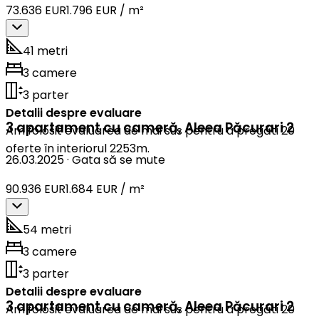
73.636 EUR
1.796 EUR / m²
41 metri
3 camere
3 parter
Detalii despre evaluare
3 apartament cu cameră
,
Aleea Păcurari 2
Am folosit evaluarea de mai sus pentru a pregăti 20
oferte în interiorul 2253m.
26.03.2025
·
Gata să se mute
90.936 EUR
1.684 EUR / m²
54 metri
3 camere
3 parter
Detalii despre evaluare
3 apartament cu cameră
,
Aleea Păcurari 2
Am folosit evaluarea de mai sus pentru a pregăti 20