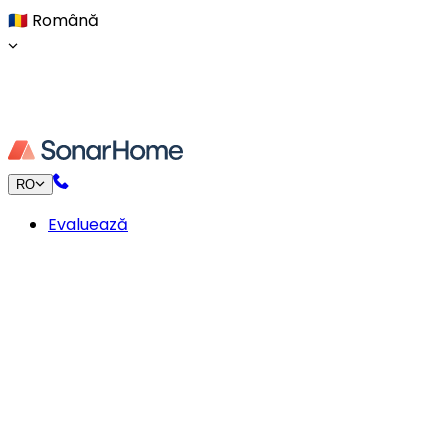
🇷🇴
Română
RO
Evaluează