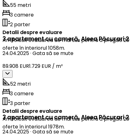
55 metri
3 camere
2 parter
Detalii despre evaluare
3 apartament cu cameră
,
Aleea Păcurari 2
Am folosit evaluarea de mai sus pentru a pregăti 20
oferte în interiorul 1058m.
24.04.2025
·
Gata să se mute
89.908 EUR
1.729 EUR / m²
52 metri
3 camere
3 parter
Detalii despre evaluare
3 apartament cu cameră
,
Aleea Păcurari 2
Am folosit evaluarea de mai sus pentru a pregăti 20
oferte în interiorul 1978m.
24.04.2025
·
Gata să se mute