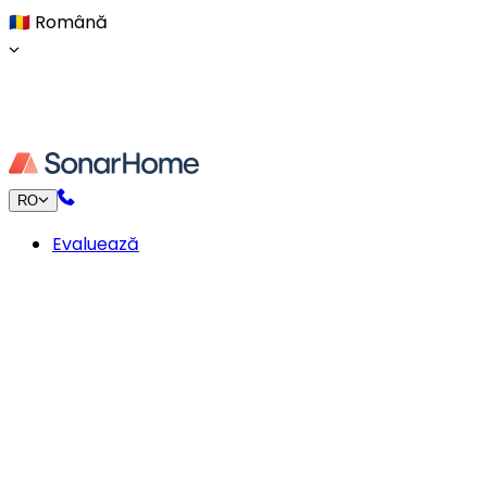
🇷🇴
Română
RO
Evaluează