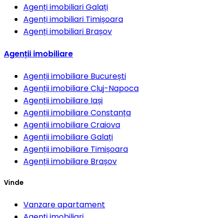
Agenți imobiliari
Galați
Agenți imobiliari
Timișoara
Agenți imobiliari
Brașov
Agenții imobiliare
Agenții imobiliare
București
Agenții imobiliare
Cluj-Napoca
Agenții imobiliare
Iași
Agenții imobiliare
Constanța
Agenții imobiliare
Craiova
Agenții imobiliare
Galați
Agenții imobiliare
Timișoara
Agenții imobiliare
Brașov
Vinde
Vanzare apartament
Agenți imobiliari