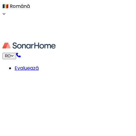
🇷🇴
Română
RO
Evaluează