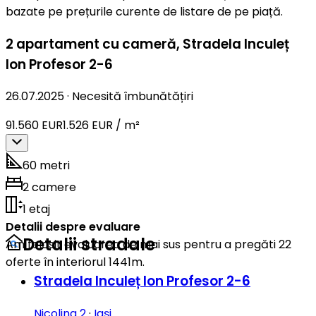
bazate pe prețurile curente de listare de pe piață.
2 apartament cu cameră
,
Stradela Inculeț
Ion Profesor 2-6
26.07.2025
·
Necesită îmbunătățiri
91.560 EUR
1.526 EUR / m²
60 metri
2 camere
1 etaj
Detalii despre evaluare
Detalii stradale
Am folosit evaluarea de mai sus pentru a pregăti 22
oferte în interiorul 1441m.
Stradela Inculeț Ion Profesor 2-6
Nicolina 2
·
Iași