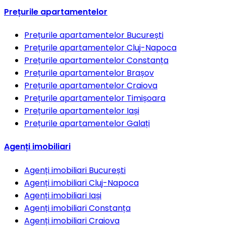
Prețurile apartamentelor
Prețurile apartamentelor
București
Prețurile apartamentelor
Cluj-Napoca
Prețurile apartamentelor
Constanța
Prețurile apartamentelor
Brașov
Prețurile apartamentelor
Craiova
Prețurile apartamentelor
Timișoara
Prețurile apartamentelor
Iași
Prețurile apartamentelor
Galați
Agenți imobiliari
Agenți imobiliari
București
Agenți imobiliari
Cluj-Napoca
Agenți imobiliari
Iași
Agenți imobiliari
Constanța
Agenți imobiliari
Craiova