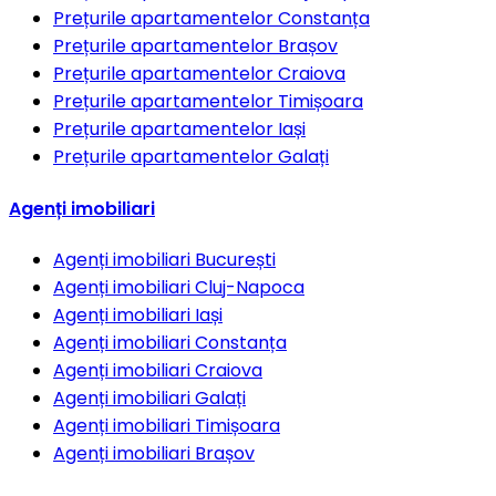
Prețurile apartamentelor
Constanța
Prețurile apartamentelor
Brașov
Prețurile apartamentelor
Craiova
Prețurile apartamentelor
Timișoara
Prețurile apartamentelor
Iași
Prețurile apartamentelor
Galați
Agenți imobiliari
Agenți imobiliari
București
Agenți imobiliari
Cluj-Napoca
Agenți imobiliari
Iași
Agenți imobiliari
Constanța
Agenți imobiliari
Craiova
Agenți imobiliari
Galați
Agenți imobiliari
Timișoara
Agenți imobiliari
Brașov