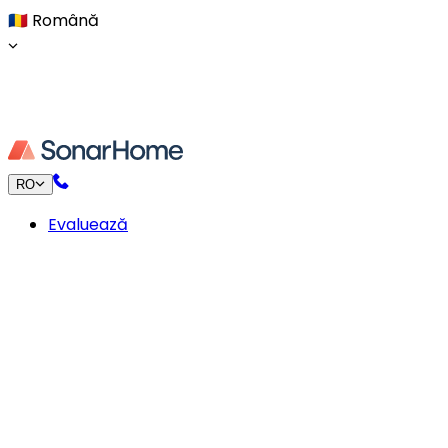
🇷🇴
Română
RO
Evaluează