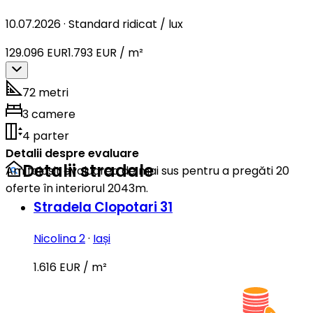
10.07.2026
·
Standard ridicat / lux
129.096 EUR
1.793 EUR / m²
72 metri
3 camere
4 parter
Detalii despre evaluare
Detalii stradale
Am folosit evaluarea de mai sus pentru a pregăti 20
oferte în interiorul 2043m.
Stradela Clopotari 31
Nicolina 2
·
Iași
1.616 EUR / m²