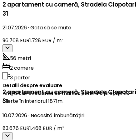
2 apartament cu cameră
,
Stradela Clopotari
31
21.07.2026
·
Gata să se mute
96.768 EUR
1.728 EUR / m²
56 metri
2 camere
3 parter
Detalii despre evaluare
2 apartament cu cameră
,
Stradela Clopotari
Am folosit evaluarea de mai sus pentru a pregăti 20
31
oferte în interiorul 1871m.
10.07.2026
·
Necesită îmbunătățiri
83.676 EUR
1.468 EUR / m²