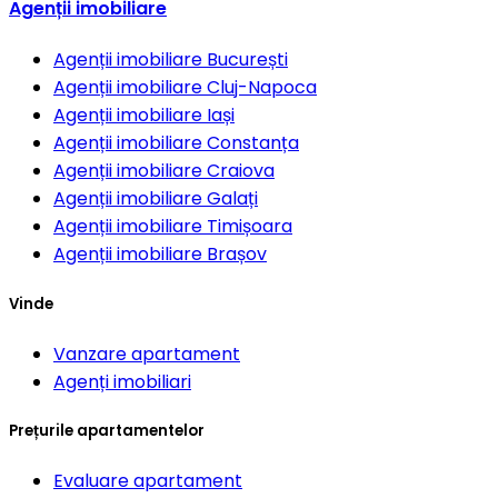
Agenții imobiliare
Agenții imobiliare
București
Agenții imobiliare
Cluj-Napoca
Agenții imobiliare
Iași
Agenții imobiliare
Constanța
Agenții imobiliare
Craiova
Agenții imobiliare
Galați
Agenții imobiliare
Timișoara
Agenții imobiliare
Brașov
Vinde
Vanzare apartament
Agenți imobiliari
Prețurile apartamentelor
Evaluare apartament