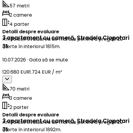
57 metri
2 camere
4 parter
Detalii despre evaluare
3 apartament cu cameră
,
Stradela Clopotari
Am folosit evaluarea de mai sus pentru a pregăti 20
31
oferte în interiorul 1815m.
10.07.2026
·
Gata să se mute
120.680 EUR
1.724 EUR / m²
70 metri
3 camere
2 parter
Detalii despre evaluare
3 apartament cu cameră
,
Stradela Clopotari
Am folosit evaluarea de mai sus pentru a pregăti 20
31
oferte în interiorul 1892m.