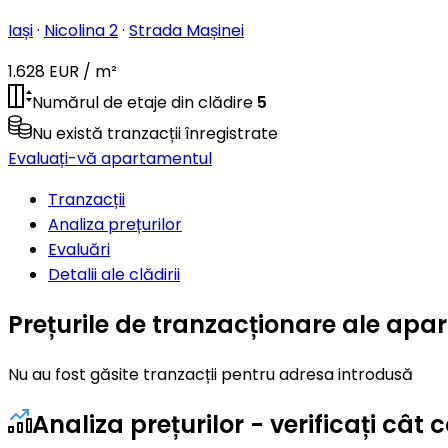
Iași
·
Nicolina 2
·
Strada Mașinei
1.628 EUR / m²
Numărul de etaje din clădire
5
Nu există tranzacții înregistrate
Evaluați-vă apartamentul
Tranzacții
Analiza prețurilor
Evaluări
Detalii ale clădirii
Prețurile de tranzacționare ale apa
Nu au fost găsite tranzacții pentru adresa introdusă
Analiza prețurilor - verificați câ