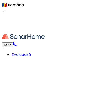
🇷🇴
Română
RO
Evaluează