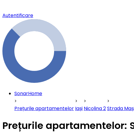
Autentificare
SonarHome
Prețurile apartamentelor
Iași
Nicolina 2
Strada Maș
Prețurile apartamentelor: