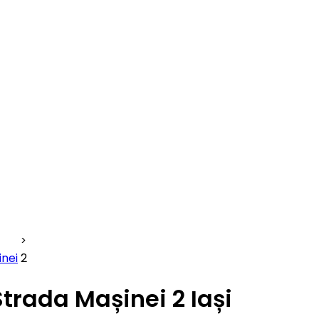
inei
2
Strada Mașinei 2 Iași