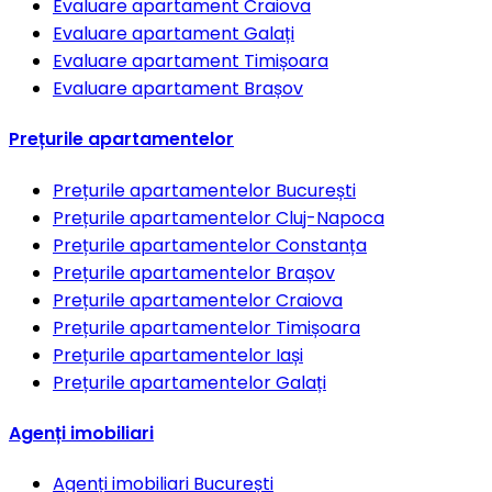
Evaluare apartament
Craiova
Evaluare apartament
Galați
Evaluare apartament
Timișoara
Evaluare apartament
Brașov
Prețurile apartamentelor
Prețurile apartamentelor
București
Prețurile apartamentelor
Cluj-Napoca
Prețurile apartamentelor
Constanța
Prețurile apartamentelor
Brașov
Prețurile apartamentelor
Craiova
Prețurile apartamentelor
Timișoara
Prețurile apartamentelor
Iași
Prețurile apartamentelor
Galați
Agenți imobiliari
Agenți imobiliari
București