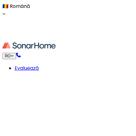
🇷🇴
Română
RO
Evaluează