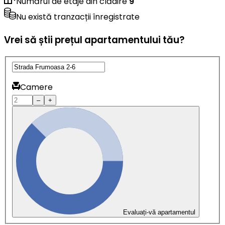
Numărul de etaje din clădire
9
Nu există tranzacții înregistrate
Vrei să știi prețul apartamentului tău?
Camere
–
+
Evaluați-vă apartamentul