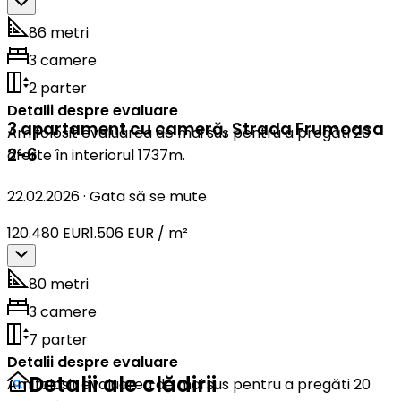
86 metri
3 camere
2 parter
Detalii despre evaluare
3 apartament cu cameră
,
Strada Frumoasa
Am folosit evaluarea de mai sus pentru a pregăti 20
2-6
oferte în interiorul 1737m.
22.02.2026
·
Gata să se mute
120.480 EUR
1.506 EUR / m²
80 metri
3 camere
7 parter
Detalii despre evaluare
Detalii ale clădirii
Am folosit evaluarea de mai sus pentru a pregăti 20