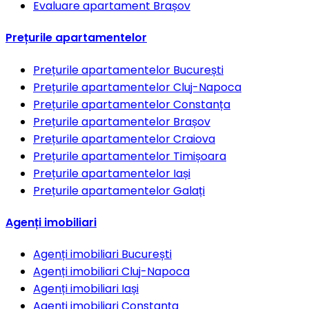
Evaluare apartament
Brașov
Prețurile apartamentelor
Prețurile apartamentelor
București
Prețurile apartamentelor
Cluj-Napoca
Prețurile apartamentelor
Constanța
Prețurile apartamentelor
Brașov
Prețurile apartamentelor
Craiova
Prețurile apartamentelor
Timișoara
Prețurile apartamentelor
Iași
Prețurile apartamentelor
Galați
Agenți imobiliari
Agenți imobiliari
București
Agenți imobiliari
Cluj-Napoca
Agenți imobiliari
Iași
Agenți imobiliari
Constanța