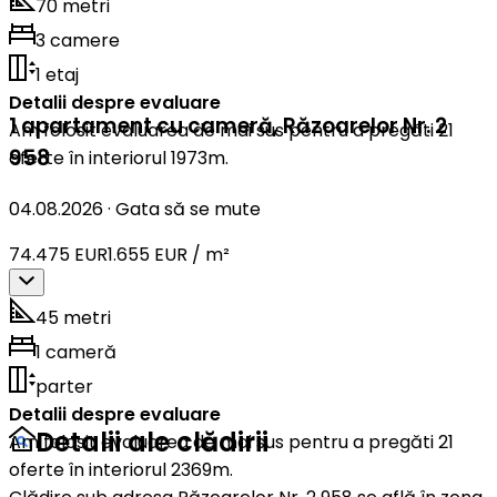
70 metri
3 camere
1 etaj
Detalii despre evaluare
1 apartament cu cameră
,
Răzoarelor Nr. 2
Am folosit evaluarea de mai sus pentru a pregăti 21
958
oferte în interiorul 1973m.
04.08.2026
·
Gata să se mute
74.475 EUR
1.655 EUR / m²
45 metri
1 cameră
parter
Detalii despre evaluare
Detalii ale clădirii
Am folosit evaluarea de mai sus pentru a pregăti 21
oferte în interiorul 2369m.