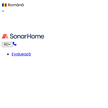
🇷🇴
Română
RO
Evaluează