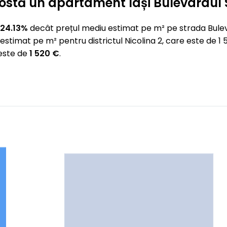
t costă un apartament Iași Bulevardul
 24.13%
decât prețul mediu estimat pe m² pe strada Bulev
estimat pe m² pentru districtul Nicolina 2, care este de
 este de
1 520 €
.