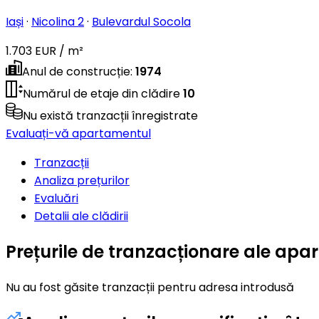
Iași
·
Nicolina 2
·
Bulevardul Socola
1.703 EUR / m²
Anul de construcție
:
1974
Numărul de etaje din clădire
10
Nu există tranzacții înregistrate
Evaluați-vă apartamentul
Tranzacții
Analiza prețurilor
Evaluări
Detalii ale clădirii
Prețurile de tranzacționare ale apa
Nu au fost găsite tranzacții pentru adresa introdusă