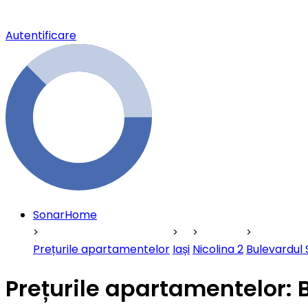
Autentificare
SonarHome
Prețurile apartamentelor
Iași
Nicolina 2
Bulevardul 
Prețurile apartamentelor: