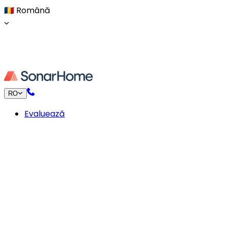
🇷🇴
Română
RO
Evaluează