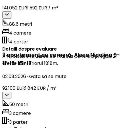
141.052 EUR
1.592 EUR / m²
88.6 metri
4 camere
4 parter
Detalii despre evaluare
3 apartament cu cameră
,
Aleea Nicolina 9-
Am folosit evaluarea de mai sus pentru a pregăti 21
11-13-15-17
oferte în interiorul 1818m.
02.08.2026
·
Gata să se mute
92.100 EUR
1.842 EUR / m²
50 metri
3 camere
3 parter