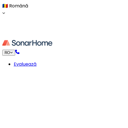
🇷🇴
Română
RO
Evaluează