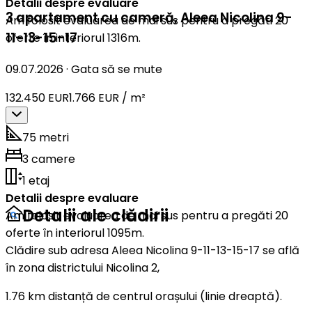
Detalii despre evaluare
3 apartament cu cameră
,
Aleea Nicolina 9-
Am folosit evaluarea de mai sus pentru a pregăti 20
11-13-15-17
oferte în interiorul 1316m.
09.07.2026
·
Gata să se mute
132.450 EUR
1.766 EUR / m²
75 metri
3 camere
1 etaj
Detalii despre evaluare
Detalii ale clădirii
Am folosit evaluarea de mai sus pentru a pregăti 20
oferte în interiorul 1095m.
Clădire sub adresa Aleea Nicolina 9-11-13-15-17 se află
în zona districtului Nicolina 2,
1.76 km distanță de centrul orașului (linie dreaptă).