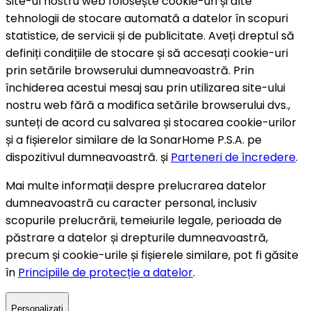
Site-ul nostru web folosește cookie-uri și alte
tehnologii de stocare automată a datelor în scopuri
statistice, de servicii și de publicitate. Aveți dreptul să
definiți condițiile de stocare și să accesați cookie-uri
prin setările browserului dumneavoastră. Prin
închiderea acestui mesaj sau prin utilizarea site-ului
nostru web fără a modifica setările browserului dvs.,
sunteți de acord cu salvarea și stocarea cookie-urilor
și a fișierelor similare de la SonarHome P.S.A. pe
dispozitivul dumneavoastră. și
Parteneri de încredere
.
Mai multe informații despre prelucrarea datelor
dumneavoastră cu caracter personal, inclusiv
scopurile prelucrării, temeiurile legale, perioada de
păstrare a datelor și drepturile dumneavoastră,
precum și cookie-urile și fișierele similare, pot fi găsite
în
Principiile de protecție a datelor
.
Personalizați