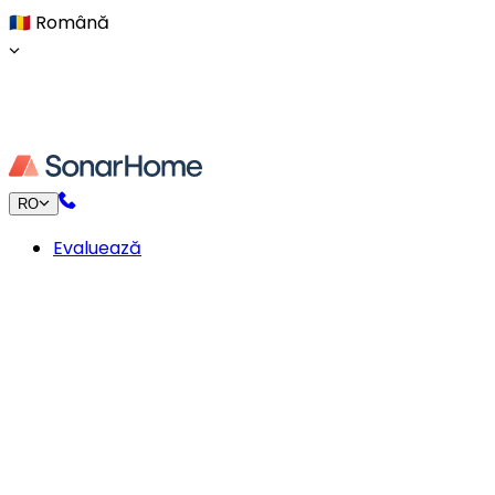
🇷🇴
Română
RO
Evaluează