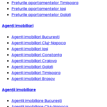
Prețurile apartamentelor
Timișoara
Prețurile apartamentelor
Iași
Prețurile apartamentelor
Galați
Agenți imobiliari
Agenți imobiliari
București
Agenți imobiliari
Cluj-Napoca
Agenți imobiliari
Iași
Agenți imobiliari
Constanța
Agenți imobiliari
Craiova
Agenți imobiliari
Galați
Agenți imobiliari
Timișoara
Agenți imobiliari
Brașov
Agenții imobiliare
Agenții imobiliare
București
Agenții imobiliare
Cluj-Napoca