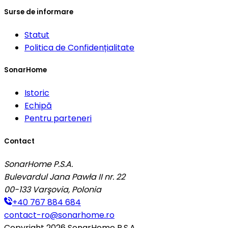
Surse de informare
Statut
Politica de Confidențialitate
SonarHome
Istoric
Echipă
Pentru parteneri
Contact
SonarHome P.S.A.
Bulevardul Jana Pawła II nr. 22
00-133
Varşovia, Polonia
+40 767 884 684
contact-ro@sonarhome.ro
Copyright
2026
SonarHome P.S.A.