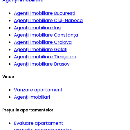
Agenții imobiliare
București
Agenții imobiliare
Cluj-Napoca
Agenții imobiliare
Iași
Agenții imobiliare
Constanța
Agenții imobiliare
Craiova
Agenții imobiliare
Galați
Agenții imobiliare
Timișoara
Agenții imobiliare
Brașov
Vinde
Vanzare apartament
Agenți imobiliari
Prețurile apartamentelor
Evaluare apartament