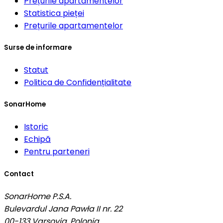
Prețurile apartamentelor
Statistica pieței
Prețurile apartamentelor
Surse de informare
Statut
Politica de Confidențialitate
SonarHome
Istoric
Echipă
Pentru parteneri
Contact
SonarHome P.S.A.
Bulevardul Jana Pawła II nr. 22
00-133
Varşovia, Polonia