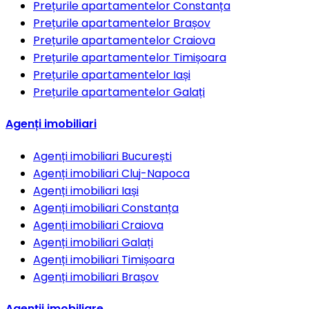
Prețurile apartamentelor
Constanța
Prețurile apartamentelor
Brașov
Prețurile apartamentelor
Craiova
Prețurile apartamentelor
Timișoara
Prețurile apartamentelor
Iași
Prețurile apartamentelor
Galați
Agenți imobiliari
Agenți imobiliari
București
Agenți imobiliari
Cluj-Napoca
Agenți imobiliari
Iași
Agenți imobiliari
Constanța
Agenți imobiliari
Craiova
Agenți imobiliari
Galați
Agenți imobiliari
Timișoara
Agenți imobiliari
Brașov
Agenții imobiliare