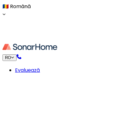
🇷🇴
Română
RO
Evaluează