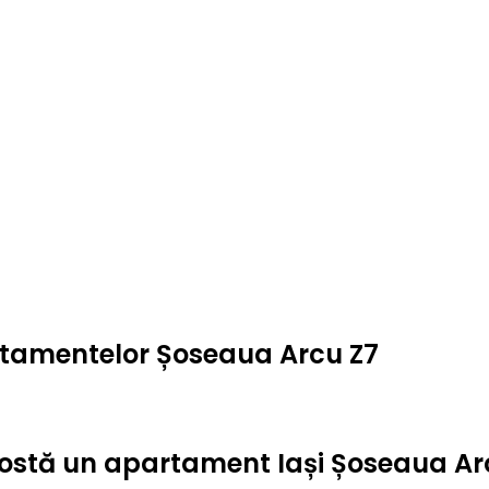
artamentelor Șoseaua Arcu Z7
t costă un apartament Iași Șoseaua Ar