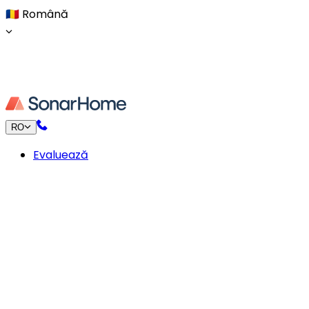
🇷🇴
Română
RO
Evaluează