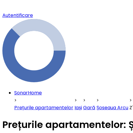
Autentificare
SonarHome
Prețurile apartamentelor
Iași
Gară
Șoseaua Arcu
Z
Prețurile apartamentelor: