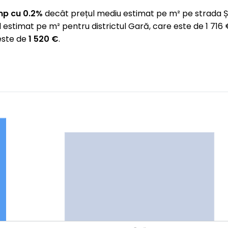
mp cu 0.2%
decât prețul mediu estimat pe m² pe strada 
 estimat pe m² pentru districtul Gară, care este de 1 7
 este de
1 520 €
.