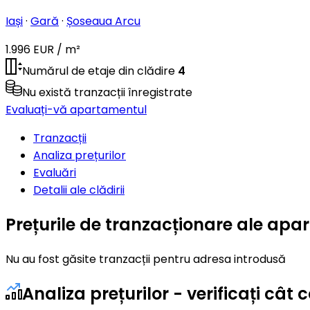
Iași
·
Gară
·
Șoseaua Arcu
1.996 EUR / m²
Numărul de etaje din clădire
4
Nu există tranzacții înregistrate
Evaluați-vă apartamentul
Tranzacții
Analiza prețurilor
Evaluări
Detalii ale clădirii
Prețurile de tranzacționare ale ap
Nu au fost găsite tranzacții pentru adresa introdusă
Analiza prețurilor - verificați câ