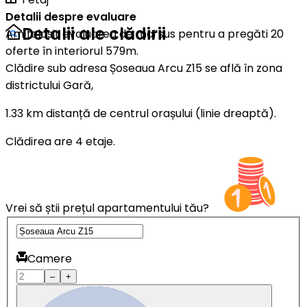
Detalii despre evaluare
Detalii ale clădirii
Am folosit evaluarea de mai sus pentru a pregăti 20
oferte în interiorul 579m.
Clădire sub adresa Șoseaua Arcu Z15 se află în zona
districtului Gară,
1.33 km distanță de centrul orașului (linie dreaptă).
Clădirea are 4 etaje.
Vrei să știi prețul apartamentului tău?
Camere
–
+