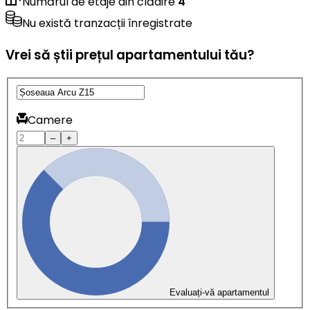
Numărul de etaje din clădire
4
Nu există tranzacții înregistrate
Vrei să știi prețul apartamentului tău?
Camere
–
+
Evaluați-vă apartamentul