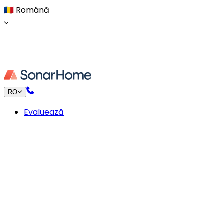
🇷🇴
Română
RO
Evaluează