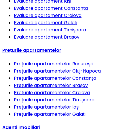
Evaluare apartament
Iași
Evaluare apartament
Constanța
Evaluare apartament
Craiova
Evaluare apartament
Galați
Evaluare apartament
Timișoara
Evaluare apartament
Brașov
Prețurile apartamentelor
Prețurile apartamentelor
București
Prețurile apartamentelor
Cluj-Napoca
Prețurile apartamentelor
Constanța
Prețurile apartamentelor
Brașov
Prețurile apartamentelor
Craiova
Prețurile apartamentelor
Timișoara
Prețurile apartamentelor
Iași
Prețurile apartamentelor
Galați
Agenți imobiliari