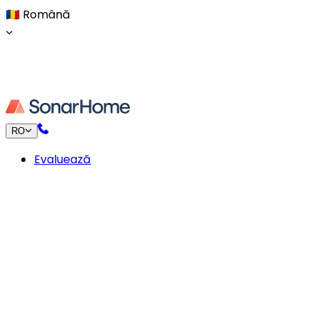
🇷🇴
Română
RO
Evaluează