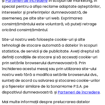
și
Parteneri de încredere
în scopuri de marketing, în
special pentru a afișa reclame adaptate așteptărilor,
intereselor și preferințelor dumneavoastră, de
asemenea, pe alte site-uri web. Exprimarea
consimțământului este voluntară, vă puteți retrage
oricând consimțământul.
Site-ul nostru web folosește cookie-uri și alte
tehnologii de stocare automată a datelor în scopuri
statistice, de servicii și de publicitate. Aveți dreptul să
definiți condițiile de stocare și să accesați cookie-uri
prin setările browserului dumneavoastră. Prin
închiderea acestui mesaj sau prin utilizarea site-ului
nostru web fără a modifica setările browserului dvs.,
sunteți de acord cu salvarea și stocarea cookie-urilor
și a fișierelor similare de la SonarHome P.S.A. pe
dispozitivul dumneavoastră. și
Parteneri de încredere
.
Mai multe informații despre prelucrarea datelor