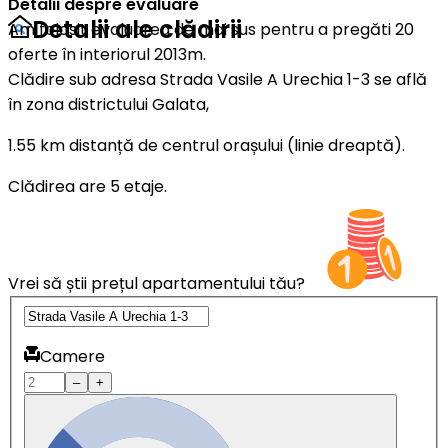
Detalii despre evaluare
Detalii ale clădirii
Am folosit evaluarea de mai sus pentru a pregăti 20
oferte în interiorul 2013m.
Clădire sub adresa Strada Vasile A Urechia 1-3 se află
în zona districtului Galata,
1.55 km distanță de centrul orașului (linie dreaptă).
Clădirea are 5 etaje.
Vrei să știi prețul apartamentului tău?
Camere
–
+