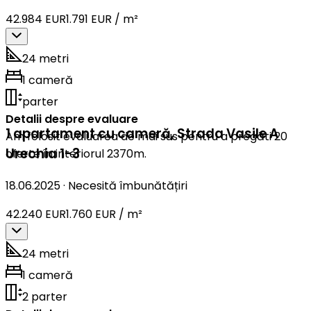
42.984 EUR
1.791 EUR / m²
24 metri
1 cameră
parter
Detalii despre evaluare
1 apartament cu cameră
,
Strada Vasile A
Am folosit evaluarea de mai sus pentru a pregăti 20
Urechia 1-3
oferte în interiorul 2370m.
18.06.2025
·
Necesită îmbunătățiri
42.240 EUR
1.760 EUR / m²
24 metri
1 cameră
2 parter