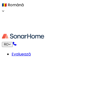
🇷🇴
Română
RO
Evaluează