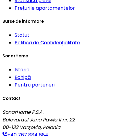
Statistica pieței
Prețurile apartamentelor
Surse de informare
Statut
Politica de Confidențialitate
SonarHome
Istoric
Echipă
Pentru parteneri
Contact
SonarHome P.S.A.
Bulevardul Jana Pawła II nr. 22
00-133
Varşovia, Polonia
+40 767 884 684