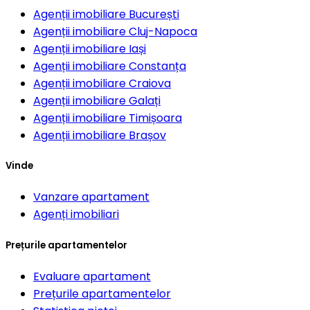
Agenții imobiliare
București
Agenții imobiliare
Cluj-Napoca
Agenții imobiliare
Iași
Agenții imobiliare
Constanța
Agenții imobiliare
Craiova
Agenții imobiliare
Galați
Agenții imobiliare
Timișoara
Agenții imobiliare
Brașov
Vinde
Vanzare apartament
Agenți imobiliari
Prețurile apartamentelor
Evaluare apartament
Prețurile apartamentelor