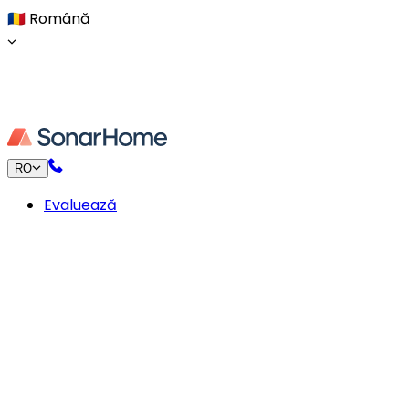
🇷🇴
Română
RO
Evaluează