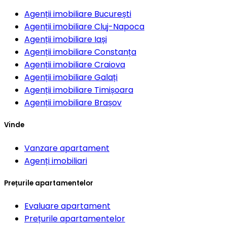
Agenții imobiliare
București
Agenții imobiliare
Cluj-Napoca
Agenții imobiliare
Iași
Agenții imobiliare
Constanța
Agenții imobiliare
Craiova
Agenții imobiliare
Galați
Agenții imobiliare
Timișoara
Agenții imobiliare
Brașov
Vinde
Vanzare apartament
Agenți imobiliari
Prețurile apartamentelor
Evaluare apartament
Prețurile apartamentelor