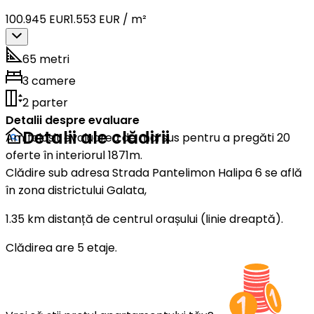
100.945 EUR
1.553 EUR / m²
65 metri
3 camere
2 parter
Detalii despre evaluare
Detalii ale clădirii
Am folosit evaluarea de mai sus pentru a pregăti 20
oferte în interiorul 1871m.
Clădire sub adresa Strada Pantelimon Halipa 6 se află
în zona districtului Galata,
1.35 km distanță de centrul orașului (linie dreaptă).
Clădirea are 5 etaje.