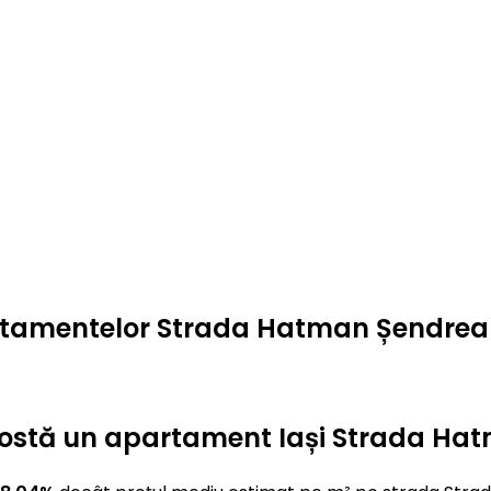
artamentelor Strada Hatman Șendrea
ât costă un apartament Iași Strada H