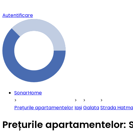
Autentificare
SonarHome
Prețurile apartamentelor
Iași
Galata
Strada Hatma
Prețurile apartamentelor: