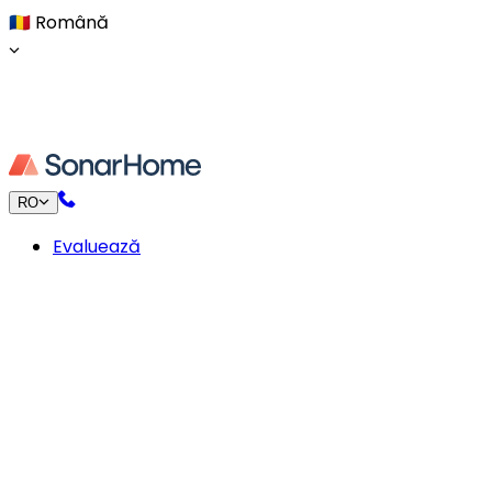
🇷🇴
Română
RO
Evaluează