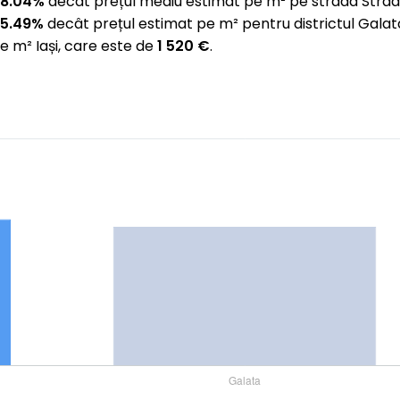
 8.04%
decât prețul mediu estimat pe m² pe strada Stra
 5.49%
decât prețul estimat pe m² pentru districtul Gala
e m² Iași, care este de
1 520 €
.