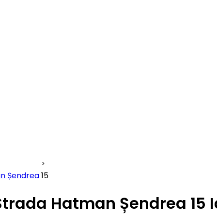
n Șendrea
15
Strada Hatman Șendrea 15 I