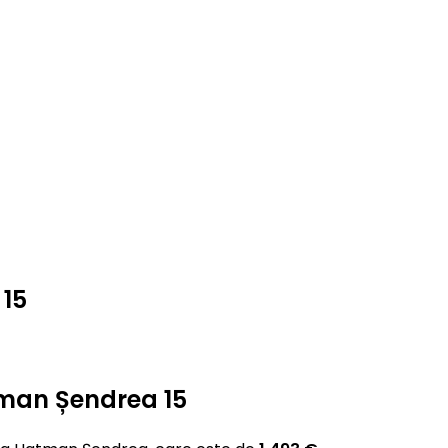
 15
atman Șendrea 15