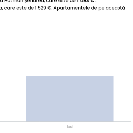
da Hatman Șendrea, care este de
1 493 €.
.
ta, care este de 1 529 €. Apartamentele de pe această