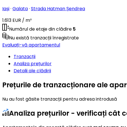
Iași
·
Galata
·
Strada Hatman Șendrea
1.613 EUR / m²
Numărul de etaje din clădire
5
Nu există tranzacții înregistrate
Evaluați-vă apartamentul
Tranzacții
Analiza prețurilor
Detalii ale clădirii
Prețurile de tranzacționare ale ap
Nu au fost găsite tranzacții pentru adresa introdusă
Analiza prețurilor - verificați c