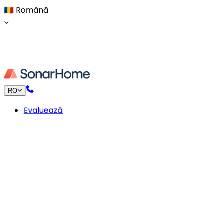
🇷🇴
Română
RO
Evaluează