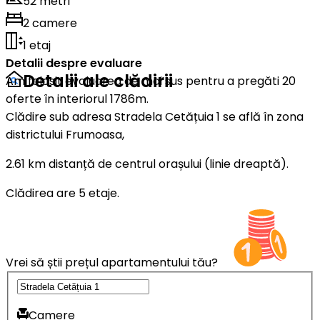
52 metri
2 camere
1 etaj
Detalii despre evaluare
Detalii ale clădirii
Am folosit evaluarea de mai sus pentru a pregăti 20
oferte în interiorul 1786m.
Clădire sub adresa Stradela Cetățuia 1 se află în zona
districtului Frumoasa,
2.61 km distanță de centrul orașului (linie dreaptă).
Clădirea are 5 etaje.
Vrei să știi prețul apartamentului tău?
Camere