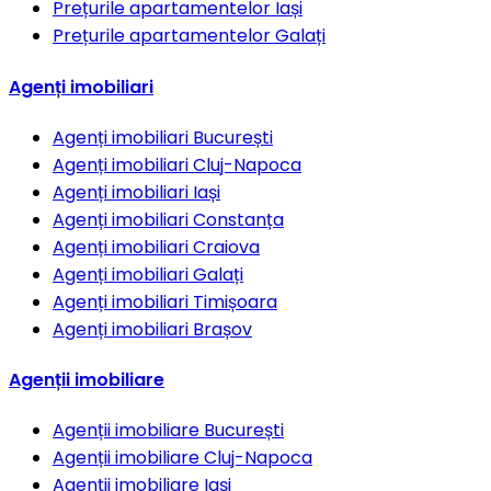
Prețurile apartamentelor
Iași
Prețurile apartamentelor
Galați
Agenți imobiliari
Agenți imobiliari
București
Agenți imobiliari
Cluj-Napoca
Agenți imobiliari
Iași
Agenți imobiliari
Constanța
Agenți imobiliari
Craiova
Agenți imobiliari
Galați
Agenți imobiliari
Timișoara
Agenți imobiliari
Brașov
Agenții imobiliare
Agenții imobiliare
București
Agenții imobiliare
Cluj-Napoca
Agenții imobiliare
Iași