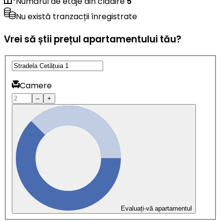
Numărul de etaje din clădire
5
Nu există tranzacții înregistrate
Vrei să știi prețul apartamentului tău?
Camere
–
+
Evaluați-vă apartamentul