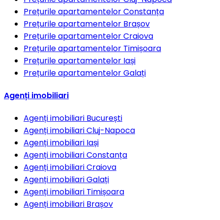
Prețurile apartamentelor
Constanța
Prețurile apartamentelor
Brașov
Prețurile apartamentelor
Craiova
Prețurile apartamentelor
Timișoara
Prețurile apartamentelor
Iași
Prețurile apartamentelor
Galați
Agenți imobiliari
Agenți imobiliari
București
Agenți imobiliari
Cluj-Napoca
Agenți imobiliari
Iași
Agenți imobiliari
Constanța
Agenți imobiliari
Craiova
Agenți imobiliari
Galați
Agenți imobiliari
Timișoara
Agenți imobiliari
Brașov