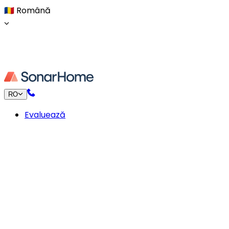
🇷🇴
Română
RO
Evaluează