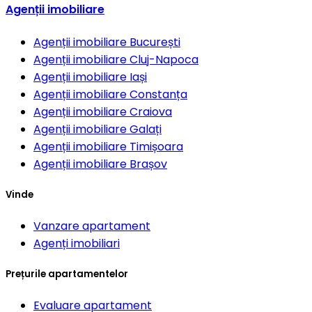
Agenții imobiliare
Agenții imobiliare
București
Agenții imobiliare
Cluj-Napoca
Agenții imobiliare
Iași
Agenții imobiliare
Constanța
Agenții imobiliare
Craiova
Agenții imobiliare
Galați
Agenții imobiliare
Timișoara
Agenții imobiliare
Brașov
Vinde
Vanzare apartament
Agenți imobiliari
Prețurile apartamentelor
Evaluare apartament