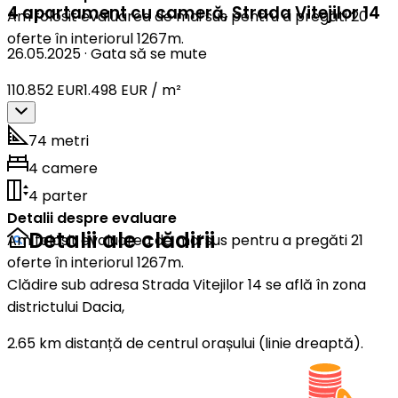
4 apartament cu cameră
,
Strada Vitejilor 14
Am folosit evaluarea de mai sus pentru a pregăti 20
oferte în interiorul 1267m.
26.05.2025
·
Gata să se mute
110.852 EUR
1.498 EUR / m²
74 metri
4 camere
4 parter
Detalii despre evaluare
Detalii ale clădirii
Am folosit evaluarea de mai sus pentru a pregăti 21
oferte în interiorul 1267m.
Clădire sub adresa Strada Vitejilor 14 se află în zona
districtului Dacia,
2.65 km distanță de centrul orașului (linie dreaptă).