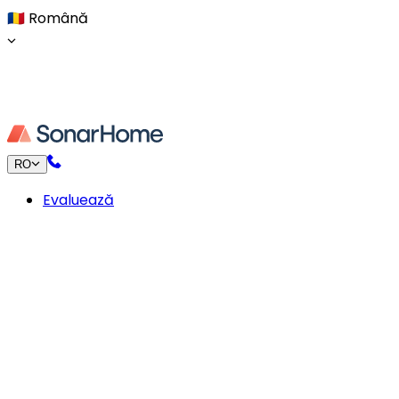
🇷🇴
Română
RO
Evaluează