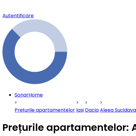
Autentificare
SonarHome
Prețurile apartamentelor
Iași
Dacia
Aleea Sucidava
Prețurile apartamentelor: