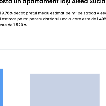
t costă un apartament Iași Aleea Suci
19.76%
decât prețul mediu estimat pe m² pe strada Alee
 estimat pe m² pentru districtul Dacia, care este de 1 
 este de
1 520 €
.