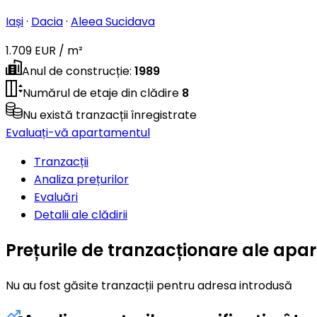
Iași
·
Dacia
·
Aleea Sucidava
1.709 EUR / m²
Anul de construcție
:
1989
Numărul de etaje din clădire
8
Nu există tranzacții înregistrate
Evaluați-vă apartamentul
Tranzacții
Analiza prețurilor
Evaluări
Detalii ale clădirii
Prețurile de tranzacționare ale ap
Nu au fost găsite tranzacții pentru adresa introdusă