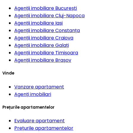
Agenții imobiliare
București
Agenții imobiliare
Cluj-Napoca
Agenții imobiliare
Iași
Agenții imobiliare
Constanța
Agenții imobiliare
Craiova
Agenții imobiliare
Galați
Agenții imobiliare
Timișoara
Agenții imobiliare
Brașov
Vinde
Vanzare apartament
Agenți imobiliari
Prețurile apartamentelor
Evaluare apartament
Prețurile apartamentelor