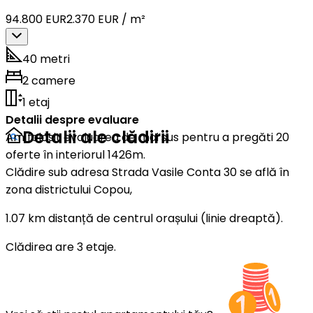
94.800 EUR
2.370 EUR / m²
40 metri
2 camere
1 etaj
Detalii despre evaluare
Detalii ale clădirii
Am folosit evaluarea de mai sus pentru a pregăti 20
oferte în interiorul 1426m.
Clădire sub adresa Strada Vasile Conta 30 se află în
zona districtului Copou,
1.07 km distanță de centrul orașului (linie dreaptă).
Clădirea are 3 etaje.