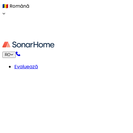
🇷🇴
Română
RO
Evaluează