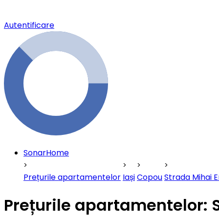
Autentificare
SonarHome
Prețurile apartamentelor
Iași
Copou
Strada Mihai 
Prețurile apartamentelor: