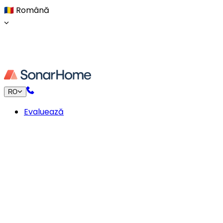
🇷🇴
Română
RO
Evaluează