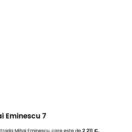
ai Eminescu 7
trada Mihai Eminescu, care este de
2 211 €.
.