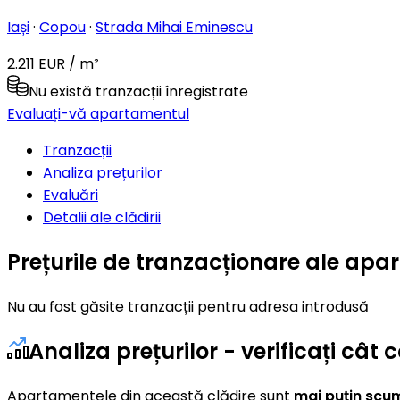
Iași
·
Copou
·
Strada Mihai Eminescu
2.211 EUR / m²
Nu există tranzacții înregistrate
Evaluați-vă apartamentul
Tranzacții
Analiza prețurilor
Evaluări
Detalii ale clădirii
Prețurile de tranzacționare ale ap
Nu au fost găsite tranzacții pentru adresa introdusă
Analiza prețurilor - verificați câ
Apartamentele din această clădire sunt
mai puțin scu