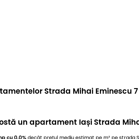
artamentelor Strada Mihai Eminescu 7
t costă un apartament Iași Strada Mih
mp cu 0.0%
decât prețul mediu estimat pe m² pe strada S