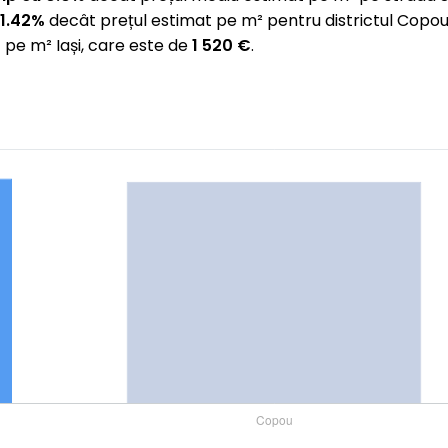
1.42%
decât prețul estimat pe m² pentru districtul Copo
 pe m² Iași, care este de
1 520 €
.