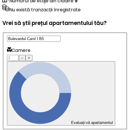
Numărul de etaje din clădire
9
Nu există tranzacții înregistrate
Vrei să știi prețul apartamentului tău?
Camere
–
+
Evaluați-vă apartamentul