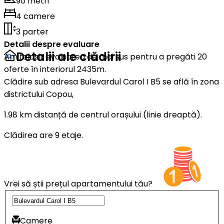
90 metri
4 camere
3 parter
Detalii despre evaluare
Detalii ale clădirii
Am folosit evaluarea de mai sus pentru a pregăti 20
oferte în interiorul 2435m.
Clădire sub adresa Bulevardul Carol I B5 se află în zona
districtului Copou,
1.98 km distanță de centrul orașului (linie dreaptă).
Clădirea are 9 etaje.
Vrei să știi prețul apartamentului tău?
Camere