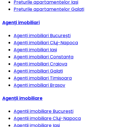
Prețurile apartamentelor
Iași
Prețurile apartamentelor
Galați
Agenți imobiliari
Agenți imobiliari
București
Agenți imobiliari
Cluj-Napoca
Agenți imobiliari
Iași
Agenți imobiliari
Constanța
Agenți imobiliari
Craiova
Agenți imobiliari
Galați
Agenți imobiliari
Timișoara
Agenți imobiliari
Brașov
Agenții imobiliare
Agenții imobiliare
București
Agenții imobiliare
Cluj-Napoca
Agenții imobiliare
Iași