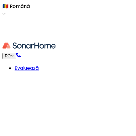
🇷🇴
Română
RO
Evaluează