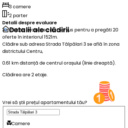
3 camere
2 parter
Detalii despre evaluare
Detalii ale clădirii
Am folosit evaluarea de mai sus pentru a pregăti 20
oferte în interiorul 1521m.
Clădire sub adresa Strada Tălpălari 3 se află în zona
districtului Centru,
0.61 km distanță de centrul orașului (linie dreaptă).
Clădirea are 2 etaje.
Vrei să știi prețul apartamentului tău?
Camere