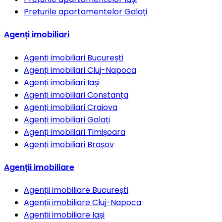
Prețurile apartamentelor
Galați
Agenți imobiliari
Agenți imobiliari
București
Agenți imobiliari
Cluj-Napoca
Agenți imobiliari
Iași
Agenți imobiliari
Constanța
Agenți imobiliari
Craiova
Agenți imobiliari
Galați
Agenți imobiliari
Timișoara
Agenți imobiliari
Brașov
Agenții imobiliare
Agenții imobiliare
București
Agenții imobiliare
Cluj-Napoca
Agenții imobiliare
Iași