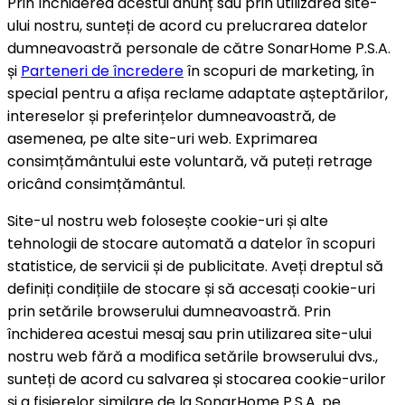
Prin închiderea acestui anunț sau prin utilizarea site-
ului nostru, sunteți de acord cu prelucrarea datelor
dumneavoastră personale de către SonarHome P.S.A.
și
Parteneri de încredere
în scopuri de marketing, în
special pentru a afișa reclame adaptate așteptărilor,
intereselor și preferințelor dumneavoastră, de
asemenea, pe alte site-uri web. Exprimarea
consimțământului este voluntară, vă puteți retrage
oricând consimțământul.
Site-ul nostru web folosește cookie-uri și alte
tehnologii de stocare automată a datelor în scopuri
statistice, de servicii și de publicitate. Aveți dreptul să
definiți condițiile de stocare și să accesați cookie-uri
prin setările browserului dumneavoastră. Prin
închiderea acestui mesaj sau prin utilizarea site-ului
nostru web fără a modifica setările browserului dvs.,
sunteți de acord cu salvarea și stocarea cookie-urilor
și a fișierelor similare de la SonarHome P.S.A. pe