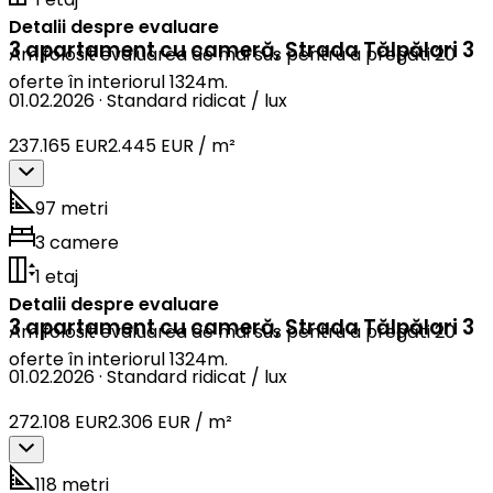
Detalii despre evaluare
3 apartament cu cameră
,
Strada Tălpălari 3
Am folosit evaluarea de mai sus pentru a pregăti 20
oferte în interiorul 1324m.
01.02.2026
·
Standard ridicat / lux
237.165 EUR
2.445 EUR / m²
97 metri
3 camere
1 etaj
Detalii despre evaluare
3 apartament cu cameră
,
Strada Tălpălari 3
Am folosit evaluarea de mai sus pentru a pregăti 20
oferte în interiorul 1324m.
01.02.2026
·
Standard ridicat / lux
272.108 EUR
2.306 EUR / m²
118 metri