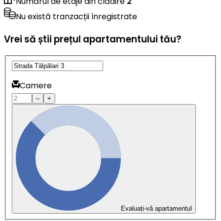
Numărul de etaje din clădire
2
Nu există tranzacții înregistrate
Vrei să știi prețul apartamentului tău?
Camere
–
+
Evaluați-vă apartamentul