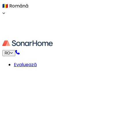
🇷🇴
Română
RO
Evaluează