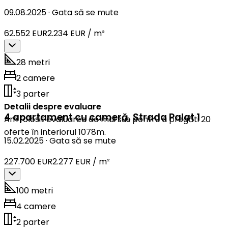
09.08.2025
·
Gata să se mute
62.552 EUR
2.234 EUR / m²
28 metri
2 camere
3 parter
Detalii despre evaluare
4 apartament cu cameră
,
Strada Palat 1
Am folosit evaluarea de mai sus pentru a pregăti 20
oferte în interiorul 1078m.
15.02.2025
·
Gata să se mute
227.700 EUR
2.277 EUR / m²
100 metri
4 camere
2 parter