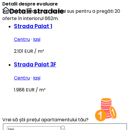
Detalii despre evaluare
Detalii stradale
Am folosit evaluarea de mai sus pentru a pregăti 20
oferte în interiorul 662m.
Strada Palat 1
Centru
·
Iași
2.101 EUR / m²
Strada Palat 3F
Centru
·
Iași
1.988 EUR / m²
Vrei să știi prețul apartamentului tău?