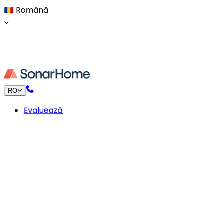
🇷🇴
Română
RO
Evaluează