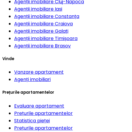
Agenții imobiliare
Cluj-Napoca
Agenții imobiliare
Iași
Agenții imobiliare
Constanța
Agenții imobiliare
Craiova
Agenții imobiliare
Galați
Agenții imobiliare
Timișoara
Agenții imobiliare
Brașov
Vinde
Vanzare apartament
Agenți imobiliari
Prețurile apartamentelor
Evaluare apartament
Prețurile apartamentelor
Statistica pieței
Prețurile apartamentelor