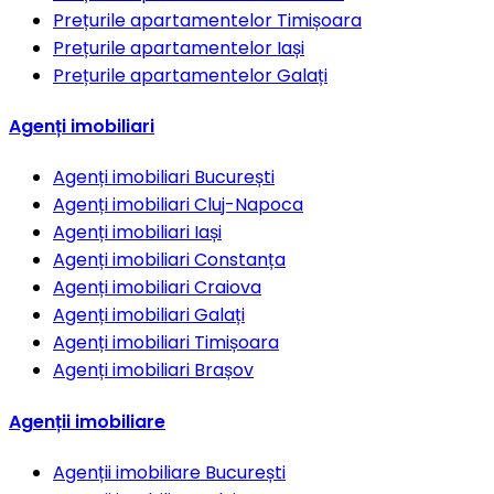
Prețurile apartamentelor
Timișoara
Prețurile apartamentelor
Iași
Prețurile apartamentelor
Galați
Agenți imobiliari
Agenți imobiliari
București
Agenți imobiliari
Cluj-Napoca
Agenți imobiliari
Iași
Agenți imobiliari
Constanța
Agenți imobiliari
Craiova
Agenți imobiliari
Galați
Agenți imobiliari
Timișoara
Agenți imobiliari
Brașov
Agenții imobiliare
Agenții imobiliare
București