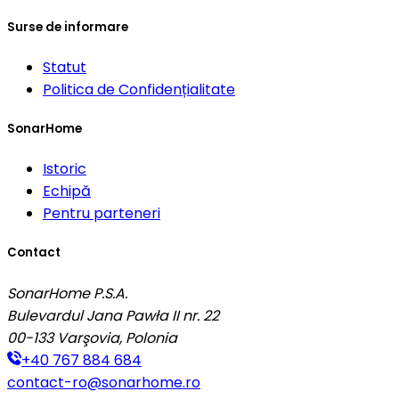
Surse de informare
Statut
Politica de Confidențialitate
SonarHome
Istoric
Echipă
Pentru parteneri
Contact
SonarHome P.S.A.
Bulevardul Jana Pawła II nr. 22
00-133
Varşovia, Polonia
+40 767 884 684
contact-ro@sonarhome.ro