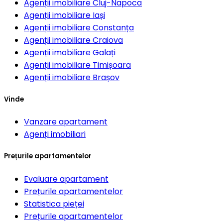
Agenții imobiliare
Cluj-Napoca
Agenții imobiliare
Iași
Agenții imobiliare
Constanța
Agenții imobiliare
Craiova
Agenții imobiliare
Galați
Agenții imobiliare
Timișoara
Agenții imobiliare
Brașov
Vinde
Vanzare apartament
Agenți imobiliari
Prețurile apartamentelor
Evaluare apartament
Prețurile apartamentelor
Statistica pieței
Prețurile apartamentelor