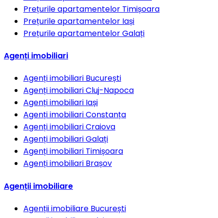
Prețurile apartamentelor
Timișoara
Prețurile apartamentelor
Iași
Prețurile apartamentelor
Galați
Agenți imobiliari
Agenți imobiliari
București
Agenți imobiliari
Cluj-Napoca
Agenți imobiliari
Iași
Agenți imobiliari
Constanța
Agenți imobiliari
Craiova
Agenți imobiliari
Galați
Agenți imobiliari
Timișoara
Agenți imobiliari
Brașov
Agenții imobiliare
Agenții imobiliare
București