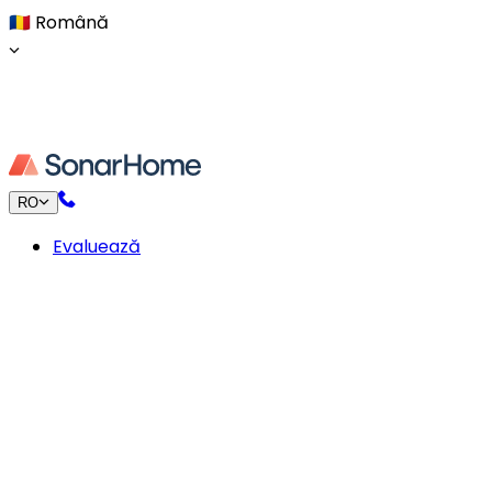
🇷🇴
Română
RO
Evaluează