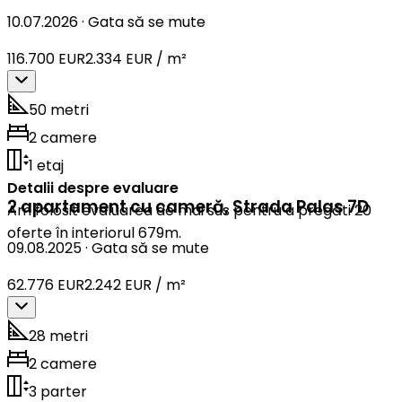
10.07.2026
·
Gata să se mute
116.700 EUR
2.334 EUR / m²
50 metri
2 camere
1 etaj
Detalii despre evaluare
2 apartament cu cameră
,
Strada Palas 7D
Am folosit evaluarea de mai sus pentru a pregăti 20
oferte în interiorul 679m.
09.08.2025
·
Gata să se mute
62.776 EUR
2.242 EUR / m²
28 metri
2 camere
3 parter