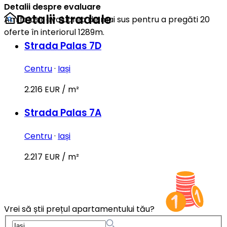
Detalii despre evaluare
Detalii stradale
Am folosit evaluarea de mai sus pentru a pregăti 20
oferte în interiorul 1289m.
Strada Palas 7D
Centru
·
Iași
2.216 EUR / m²
Strada Palas 7A
Centru
·
Iași
2.217 EUR / m²
Vrei să știi prețul apartamentului tău?