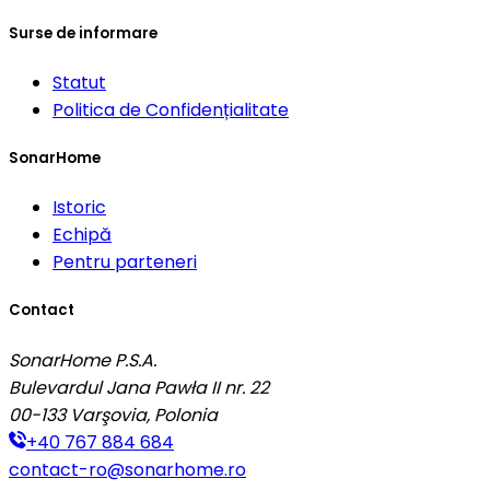
Surse de informare
Statut
Politica de Confidențialitate
SonarHome
Istoric
Echipă
Pentru parteneri
Contact
SonarHome P.S.A.
Bulevardul Jana Pawła II nr. 22
00-133
Varşovia, Polonia
+40 767 884 684
contact-ro@sonarhome.ro