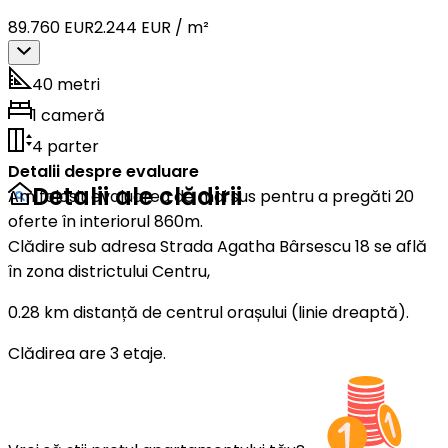
89.760 EUR
2.244 EUR / m²
40 metri
1 cameră
4 parter
Detalii despre evaluare
Detalii ale clădirii
Am folosit evaluarea de mai sus pentru a pregăti 20
oferte în interiorul 860m.
Clădire sub adresa Strada Agatha Bârsescu 18 se află
în zona districtului Centru,
0.28 km distanță de centrul orașului (linie dreaptă).
Clădirea are 3 etaje.