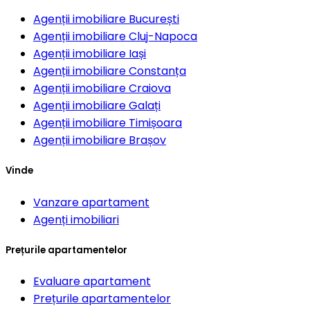
Agenții imobiliare
București
Agenții imobiliare
Cluj-Napoca
Agenții imobiliare
Iași
Agenții imobiliare
Constanța
Agenții imobiliare
Craiova
Agenții imobiliare
Galați
Agenții imobiliare
Timișoara
Agenții imobiliare
Brașov
Vinde
Vanzare apartament
Agenți imobiliari
Prețurile apartamentelor
Evaluare apartament
Prețurile apartamentelor