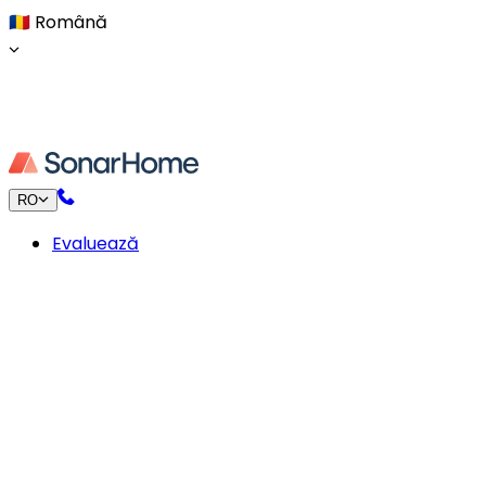
🇷🇴
Română
RO
Evaluează