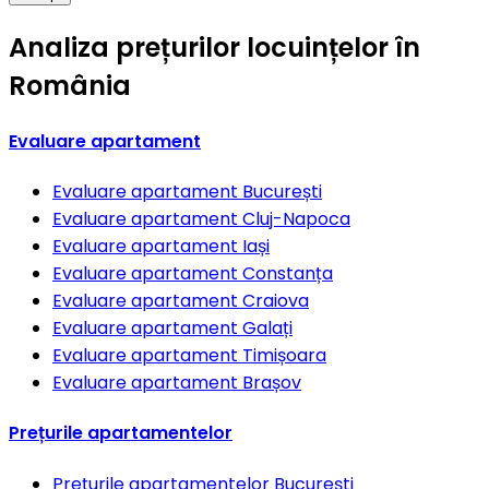
Analiza prețurilor locuințelor în
România
Evaluare apartament
Evaluare apartament
București
Evaluare apartament
Cluj-Napoca
Evaluare apartament
Iași
Evaluare apartament
Constanța
Evaluare apartament
Craiova
Evaluare apartament
Galați
Evaluare apartament
Timișoara
Evaluare apartament
Brașov
Prețurile apartamentelor
Prețurile apartamentelor
București