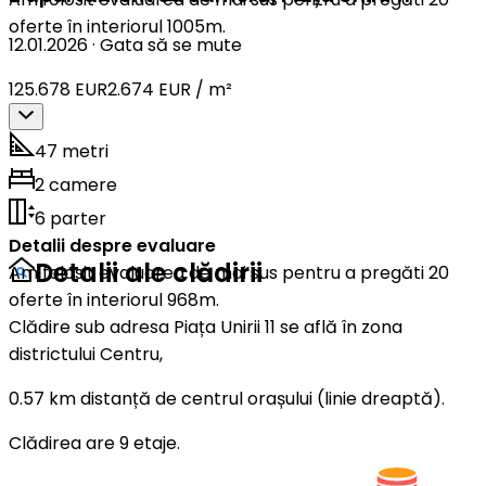
oferte în interiorul 1005m.
12.01.2026
·
Gata să se mute
125.678 EUR
2.674 EUR / m²
47 metri
2 camere
6 parter
Detalii despre evaluare
Detalii ale clădirii
Am folosit evaluarea de mai sus pentru a pregăti 20
oferte în interiorul 968m.
Clădire sub adresa Piața Unirii 11 se află în zona
districtului Centru,
0.57 km distanță de centrul orașului (linie dreaptă).
Clădirea are 9 etaje.