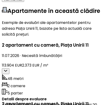
Apartamente în această clădire
Exemple de evaluări ale apartamentelor pentru
adresa Piața Unirii 11, bazate pe lista actuală care
solicită prețuri.
2 apartament cu cameră
,
Piața Unirii 11
11.07.2026
·
Necesită îmbunătățiri
113.904 EUR
2.373 EUR / m²
48 metri
2 camere
5 parter
Detalii despre evaluare
2 apartament cu cameră
,
Piața Unirii 11
Am folosit evaluarea de mai sus pentru a pregăti 20