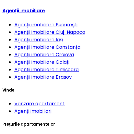
Agenții imobiliare
Agenții imobiliare
București
Agenții imobiliare
Cluj-Napoca
Agenții imobiliare
Iași
Agenții imobiliare
Constanța
Agenții imobiliare
Craiova
Agenții imobiliare
Galați
Agenții imobiliare
Timișoara
Agenții imobiliare
Brașov
Vinde
Vanzare apartament
Agenți imobiliari
Prețurile apartamentelor