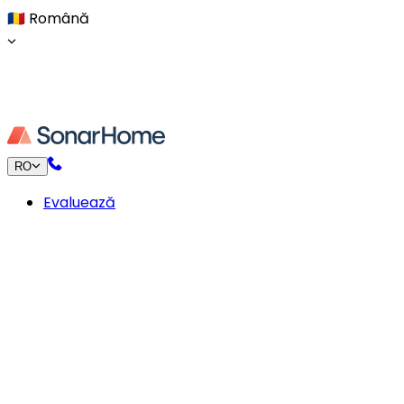
🇷🇴
Română
RO
Evaluează