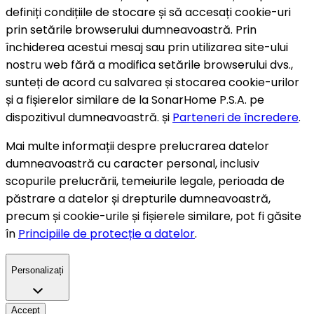
definiți condițiile de stocare și să accesați cookie-uri
prin setările browserului dumneavoastră. Prin
închiderea acestui mesaj sau prin utilizarea site-ului
nostru web fără a modifica setările browserului dvs.,
sunteți de acord cu salvarea și stocarea cookie-urilor
și a fișierelor similare de la SonarHome P.S.A. pe
dispozitivul dumneavoastră. și
Parteneri de încredere
.
Mai multe informații despre prelucrarea datelor
dumneavoastră cu caracter personal, inclusiv
scopurile prelucrării, temeiurile legale, perioada de
păstrare a datelor și drepturile dumneavoastră,
precum și cookie-urile și fișierele similare, pot fi găsite
în
Principiile de protecție a datelor
.
Personalizați
Accept