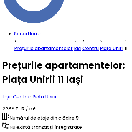
SonarHome
Prețurile apartamentelor
Iași
Centru
Piața Unirii
11
Prețurile apartamentelor:
Piața Unirii 11 Iași
Iași
·
Centru
·
Piața Unirii
2.385 EUR / m²
Numărul de etaje din clădire
9
Nu există tranzacții înregistrate