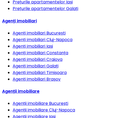
Prețurile apartamentelor
Iași
Prețurile apartamentelor
Galați
Agenți imobiliari
Agenți imobiliari
București
Agenți imobiliari
Cluj-Napoca
Agenți imobiliari
Iași
Agenți imobiliari
Constanța
Agenți imobiliari
Craiova
Agenți imobiliari
Galați
Agenți imobiliari
Timișoara
Agenți imobiliari
Brașov
Agenții imobiliare
Agenții imobiliare
București
Agenții imobiliare
Cluj-Napoca
Agenții imobiliare
Iași