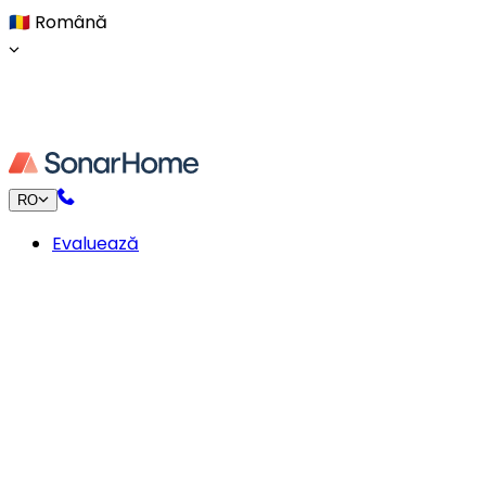
🇷🇴
Română
RO
Evaluează