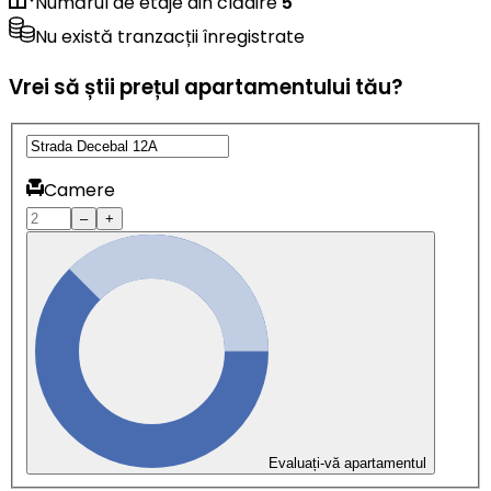
Numărul de etaje din clădire
5
Nu există tranzacții înregistrate
Vrei să știi prețul apartamentului tău?
Camere
–
+
Evaluați-vă apartamentul