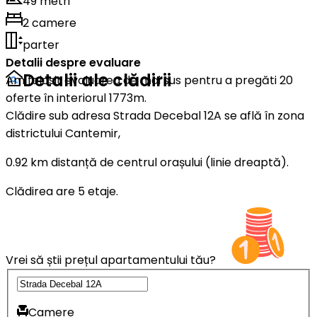
49 metri
2 camere
parter
Detalii despre evaluare
Detalii ale clădirii
Am folosit evaluarea de mai sus pentru a pregăti 20
oferte în interiorul 1773m.
Clădire sub adresa Strada Decebal 12A se află în zona
districtului Cantemir,
0.92 km distanță de centrul orașului (linie dreaptă).
Clădirea are 5 etaje.
Vrei să știi prețul apartamentului tău?
Camere