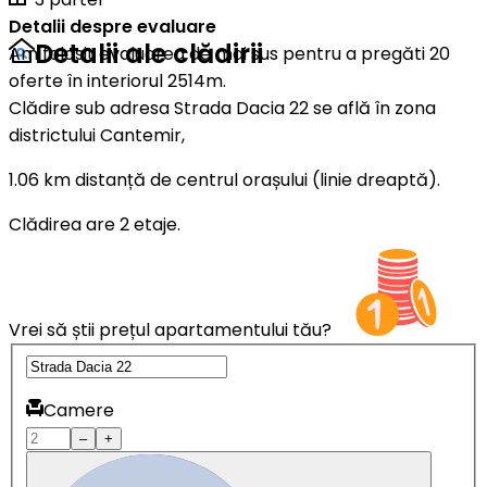
Detalii despre evaluare
Detalii ale clădirii
Am folosit evaluarea de mai sus pentru a pregăti 20
oferte în interiorul 2514m.
Clădire sub adresa Strada Dacia 22 se află în zona
districtului Cantemir,
1.06 km distanță de centrul orașului (linie dreaptă).
Clădirea are 2 etaje.
Vrei să știi prețul apartamentului tău?
Camere
–
+