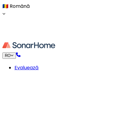
🇷🇴
Română
RO
Evaluează