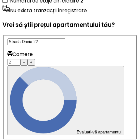
Numărul de etaje din clădire
2
Nu există tranzacții înregistrate
Vrei să știi prețul apartamentului tău?
Camere
–
+
Evaluați-vă apartamentul