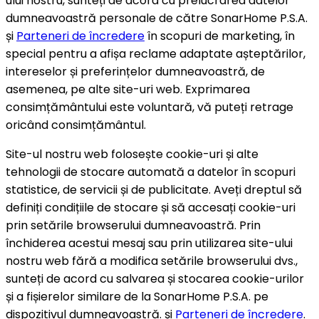
ului nostru, sunteți de acord cu prelucrarea datelor
dumneavoastră personale de către SonarHome P.S.A.
și
Parteneri de încredere
în scopuri de marketing, în
special pentru a afișa reclame adaptate așteptărilor,
intereselor și preferințelor dumneavoastră, de
asemenea, pe alte site-uri web. Exprimarea
consimțământului este voluntară, vă puteți retrage
oricând consimțământul.
Site-ul nostru web folosește cookie-uri și alte
tehnologii de stocare automată a datelor în scopuri
statistice, de servicii și de publicitate. Aveți dreptul să
definiți condițiile de stocare și să accesați cookie-uri
prin setările browserului dumneavoastră. Prin
închiderea acestui mesaj sau prin utilizarea site-ului
nostru web fără a modifica setările browserului dvs.,
sunteți de acord cu salvarea și stocarea cookie-urilor
și a fișierelor similare de la SonarHome P.S.A. pe
dispozitivul dumneavoastră. și
Parteneri de încredere
.