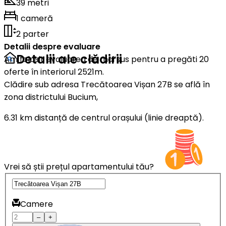
39 metri
1 cameră
2 parter
Detalii despre evaluare
Detalii ale clădirii
Am folosit evaluarea de mai sus pentru a pregăti 20
oferte în interiorul 2521m.
Clădire sub adresa Trecătoarea Vișan 27B se află în
zona districtului Bucium,
6.31 km distanță de centrul orașului (linie dreaptă).
Vrei să știi prețul apartamentului tău?
Camere
–
+