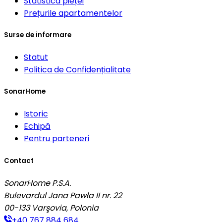
Statistica pieței
Prețurile apartamentelor
Surse de informare
Statut
Politica de Confidențialitate
SonarHome
Istoric
Echipă
Pentru parteneri
Contact
SonarHome P.S.A.
Bulevardul Jana Pawła II nr. 22
00-133
Varşovia, Polonia
+40 767 884 684