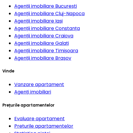
Agenții imobiliare
București
Agenții imobiliare
Cluj-Napoca
Agenții imobiliare
Iași
Agenții imobiliare
Constanța
Agenții imobiliare
Craiova
Agenții imobiliare
Galați
Agenții imobiliare
Timișoara
Agenții imobiliare
Brașov
Vinde
Vanzare apartament
Agenți imobiliari
Prețurile apartamentelor
Evaluare apartament
Prețurile apartamentelor