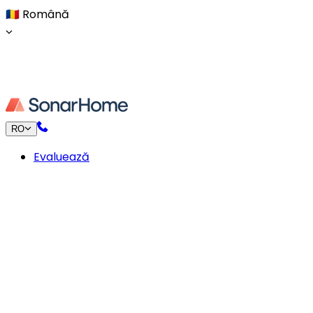
🇷🇴
Română
RO
Evaluează